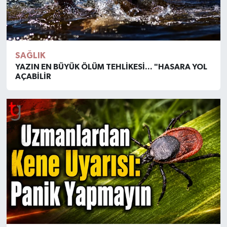
SAĞLIK
YAZIN EN BÜYÜK ÖLÜM TEHLİKESİ... "HASARA YOL
AÇABİLİR