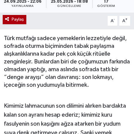
24.09.2025 - 22:06
25.05.2026 - 18:08
17
YAYINLANMA
GÜNCELLEME
GÖSTERIM
Paylaş
-
+
A
A
Türk mutfağı sadece yemeklerin lezzetiyle değil,
sofrada oturma biçiminden tabak paylaşma
alışkanlıklarına kadar pek çok küçük ritüelle
zenginleşir. Bunlardan biri de çoğumuzun farkında
olmadan yaptığı, ama aslında sofrada tatlı bir
“denge arayışı” olan davranış: son lokmayı,
içeceğin son yudumuyla bitirmek.
Kimimiz lahmacunun son dilimini alırken bardakta
kalan son ayranı hesap ederiz; kimimiz kuru
fasulyenin son kaşığını ağza atarken bir yudum
suya denk getirmeye çalışırız. Sanki yemek,