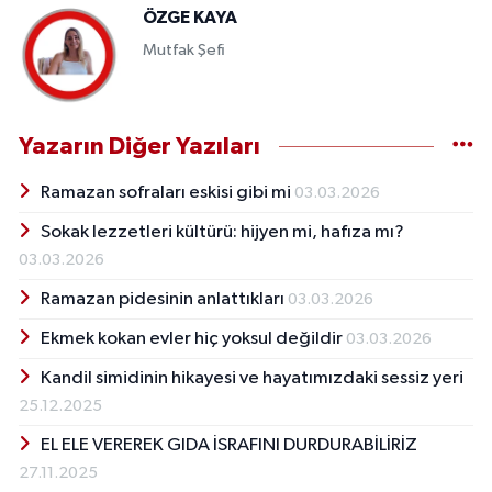
ÖZGE KAYA
Mutfak Şefi
Yazarın Diğer Yazıları
Ramazan sofraları eskisi gibi mi
03.03.2026
Sokak lezzetleri kültürü: hijyen mi, hafıza mı?
03.03.2026
Ramazan pidesinin anlattıkları
03.03.2026
Ekmek kokan evler hiç yoksul değildir
03.03.2026
Kandil simidinin hikayesi ve hayatımızdaki sessiz yeri
25.12.2025
EL ELE VEREREK GIDA İSRAFINI DURDURABİLİRİZ
27.11.2025