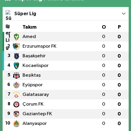
Süper Lig
#
Takım
O
P
1
Amed
0
0
2
Erzurumspor FK
0
0
3
Başakşehir
0
0
4
Kocaelispor
0
0
5
Beşiktaş
0
0
6
Eyüpspor
0
0
7
Galatasaray
0
0
8
Çorum FK
0
0
9
Gaziantep FK
0
0
10
Alanyaspor
0
0