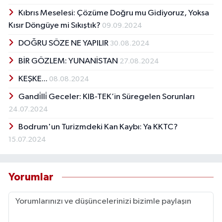
Kıbrıs Meselesi: Çözüme Doğru mu Gidiyoruz, Yoksa
Kısır Döngüye mi Sıkıştık?
09.09.2024
DOĞRU SÖZE NE YAPILIR
30.08.2024
BİR GÖZLEM: YUNANİSTAN
27.08.2024
KEŞKE...
08.08.2024
Gandi̇lli̇ Geceler: KIB-TEK’in Süregelen Sorunları
24.07.2024
Bodrum'un Turizmdeki Kan Kaybı: Ya KKTC?
15.07.2024
Yorumlar