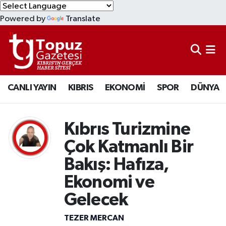
Powered by
Translate
KIBRIS
Lefkoşa Nöbetçi Eczaneler
DÜNYA
Lefkoşa Hava Durumu
CANLI YAYIN
KIBRIS
EKONOMİ
SPOR
DÜNYA
EKONOMİ
Lefkoşa Trafik Yoğunluk Haritası
MAGAZİN
Süper Lig Puan Durumu ve Fikstür
Kıbrıs Turizmine
SAĞLIK
Tüm Manşetler
Çok Katmanlı Bir
Bakış: Hafıza,
SPOR
Son Dakika Haberleri
Ekonomi ve
TEKNOLOJİ
Haber Arşivi
Gelecek
TEZER MERCAN
TÜRKİYE