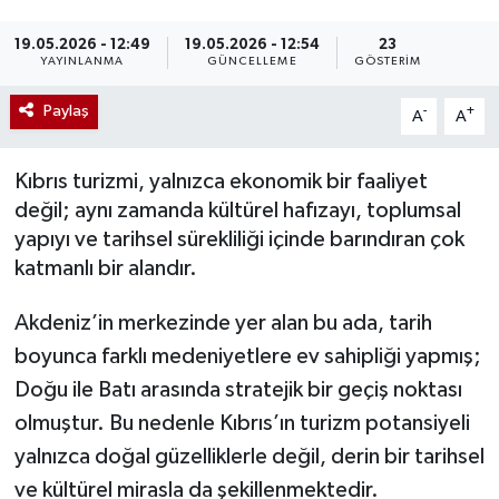
19.05.2026 - 12:49
19.05.2026 - 12:54
23
YAYINLANMA
GÜNCELLEME
GÖSTERIM
Paylaş
-
+
A
A
Kıbrıs turizmi, yalnızca ekonomik bir faaliyet
değil; aynı zamanda kültürel hafızayı, toplumsal
yapıyı ve tarihsel sürekliliği içinde barındıran çok
katmanlı bir alandır.
Akdeniz’in merkezinde yer alan bu ada, tarih
boyunca farklı medeniyetlere ev sahipliği yapmış;
Doğu ile Batı arasında stratejik bir geçiş noktası
olmuştur. Bu nedenle Kıbrıs’ın turizm potansiyeli
yalnızca doğal güzelliklerle değil, derin bir tarihsel
ve kültürel mirasla da şekillenmektedir.