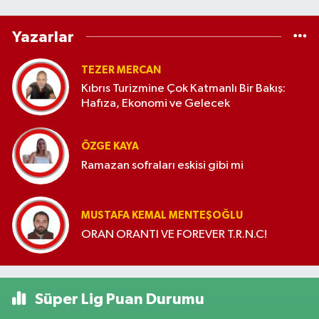
Yazarlar
TEZER MERCAN
Kıbrıs Turizmine Çok Katmanlı Bir Bakış:
Hafıza, Ekonomi ve Gelecek
ÖZGE KAYA
Ramazan sofraları eskisi gibi mi
MUSTAFA KEMAL MENTEŞOĞLU
ORAN ORANTI VE FOREVER T.R.N.C!
Süper Lig Puan Durumu