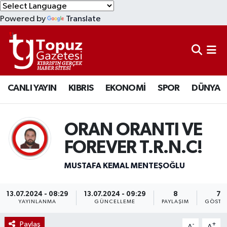
Powered by
Translate
KIBRIS
Lefkoşa Nöbetçi Eczaneler
DÜNYA
Lefkoşa Hava Durumu
CANLI YAYIN
KIBRIS
EKONOMİ
SPOR
DÜNYA
EKONOMİ
Lefkoşa Trafik Yoğunluk Haritası
MAGAZİN
Süper Lig Puan Durumu ve Fikstür
ORAN ORANTI VE
SAĞLIK
Tüm Manşetler
FOREVER T.R.N.C!
MUSTAFA KEMAL MENTEŞOĞLU
SPOR
Son Dakika Haberleri
TEKNOLOJİ
Haber Arşivi
13.07.2024 - 08:29
13.07.2024 - 09:29
8
75
YAYINLANMA
GÜNCELLEME
PAYLAŞIM
GÖSTE
TÜRKİYE
Paylaş
-
+
A
A