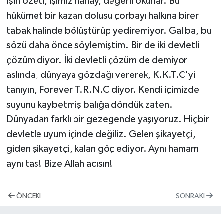
İşin özeti, işimiz nanay, değerli okurlar. Bu
hükümet bir kazan dolusu çorbayı halkına birer
tabak halinde bölüştürüp yediremiyor. Galiba, bu
sözü daha önce söylemiştim. Bir de iki devletli
çözüm diyor. İki devletli çözüm de demiyor
aslında, dünyaya gözdağı vererek, K.K.T.C'yi
tanıyın, Forever T.R.N.C diyor. Kendi içimizde
suyunu kaybetmiş balığa döndük zaten.
Dünyadan farklı bir gezegende yaşıyoruz. Hiçbir
devletle uyum içinde değiliz. Gelen şikayetçi,
giden şikayetçi, kalan göç ediyor. Aynı hamam
aynı tas! Bize Allah acısın!
ÖNCEKI
SONRAKI