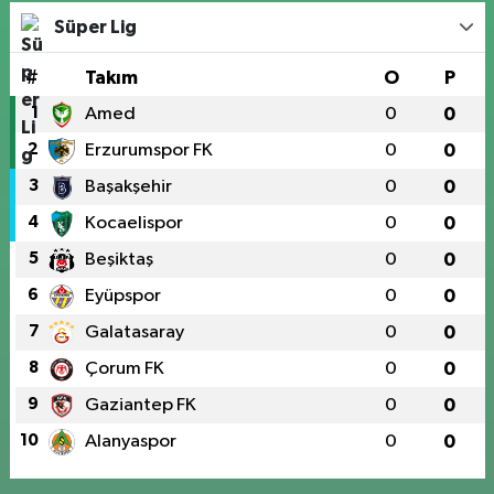
Süper Lig
#
Takım
O
P
1
Amed
0
0
2
Erzurumspor FK
0
0
3
Başakşehir
0
0
4
Kocaelispor
0
0
5
Beşiktaş
0
0
6
Eyüpspor
0
0
7
Galatasaray
0
0
8
Çorum FK
0
0
9
Gaziantep FK
0
0
10
Alanyaspor
0
0