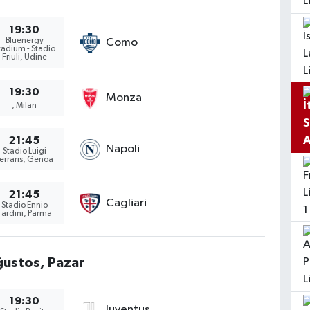
19:30
Bluenergy
Como
tadium - Stadio
Friuli, Udine
19:30
Monza
, Milan
21:45
Napoli
Stadio Luigi
erraris, Genoa
21:45
Cagliari
Stadio Ennio
Tardini, Parma
ustos, Pazar
19:30
Juventus