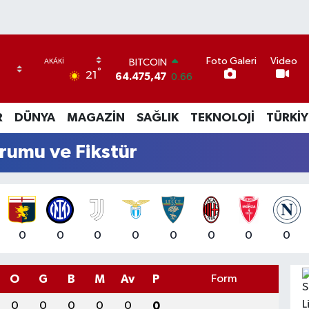
BITCOIN
Foto Galeri
Video
64.475,47
0.66
°
21
DOLAR
47,5971
0.05
EURO
R
DÜNYA
MAGAZİN
SAĞLIK
TEKNOLOJİ
TÜRKİY
55,1336
0.18
STERLİN
urumu ve Fikstür
64,2534
0.22
GRAM ALTIN
6518.23
0.39
BİST100
13.703
0
0
0
0
0
0
0
0
0
O
G
B
M
Av
P
Form
0
0
0
0
0
0