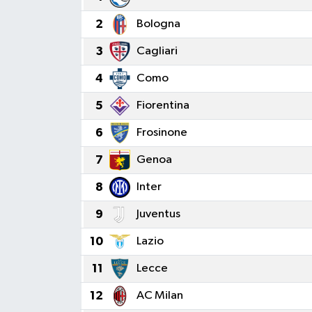
2
Bologna
3
Cagliari
4
Como
5
Fiorentina
6
Frosinone
7
Genoa
8
Inter
9
Juventus
10
Lazio
11
Lecce
12
AC Milan