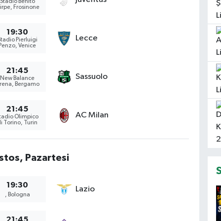
Stadio Benito
tirpe, Frosinone
19:30
Lecce
tadio Pierluigi
Penzo, Venice
21:45
Sassuolo
New Balance
rena, Bergamo
21:45
AC Milan
tadio Olimpico
i Torino, Turin
stos, Pazartesi
19:30
Lazio
, Bologna
21:45