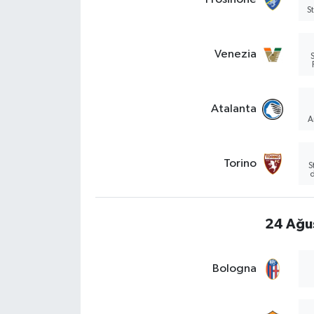
S
Venezia
S
Atalanta
A
Torino
S
d
24 Ağu
Bologna