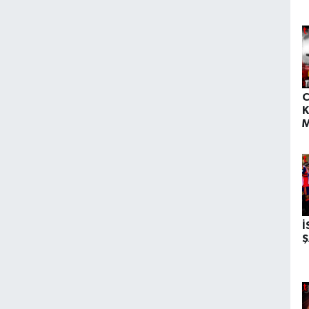
Ç
D
D
C
K
M
D
İ