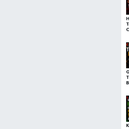
H
T
C
B
K
G
T
B
A
Ö
K