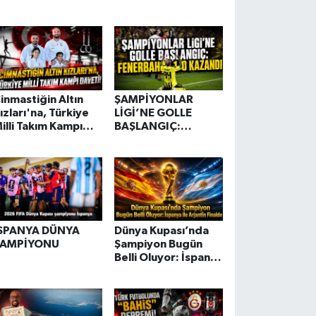
IKARMASI:
Barselona
EMIROVIC İÇİN
Sokaklarını Süsledi!
EV RAKİPLER!
inmastiğin Altın
ŞAMPİYONLAR
ızları'na, Türkiye
LİGİ’NE GOLLE
illi Takım Kampı
BAŞLANGIÇ:
aveti
FENERBAHÇE 1-0
KAZANDI
SPANYA DÜNYA
Dünya Kupası’nda
ŞAMPİYONU
Şampiyon Bugün
Belli Oluyor: İspanya
ile Arjantin Finalde