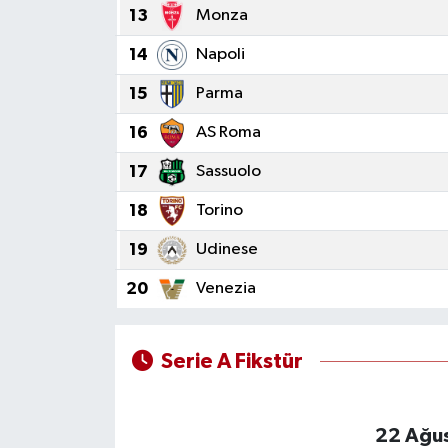
13
Monza
14
Napoli
15
Parma
16
AS Roma
17
Sassuolo
18
Torino
19
Udinese
20
Venezia
Serie A Fikstür
22 Ağus