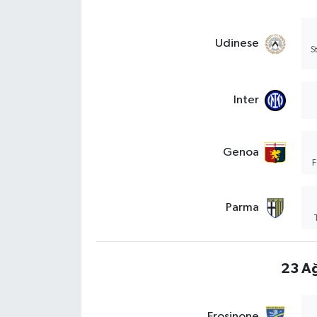
Udinese
S
Inter
Genoa
F
Parma
23 Ağ
Frosinone