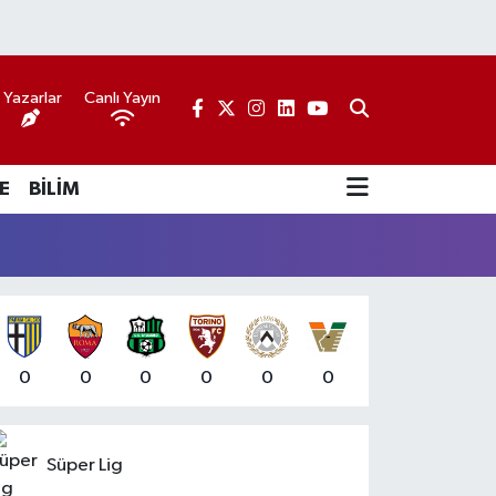
Yazarlar
Canlı Yayın
E
BİLİM
0
0
0
0
0
0
Süper Lig