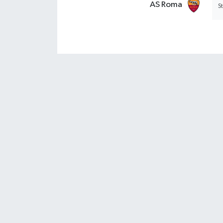
AS Roma
S