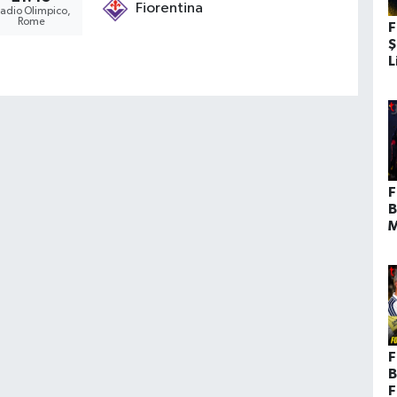
Fiorentina
tadio Olimpico,
Rome
F
Ş
L
G
G
F
B
M
ş
B