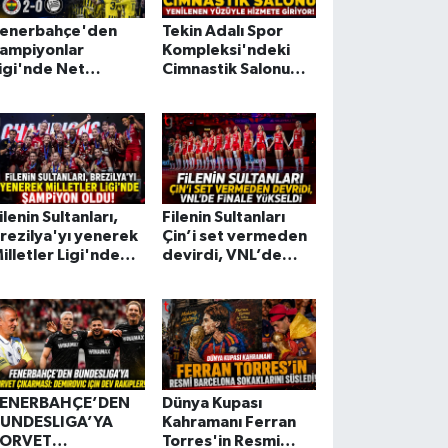
enerbahçe'den
Tekin Adalı Spor
ampiyonlar
Kompleksi'ndeki
igi'nde Net
Cimnastik Salonu
alibiyet: Sturm
Yenilenen Yüzüyle
raz'ı 2-0 Geçti!
Hizmete Giriyor!
ilenin Sultanları,
Filenin Sultanları
rezilya'yı yenerek
Çin’i set vermeden
illetler Ligi'nde
devirdi, VNL’de
ampiyon oldu!
finale yükseldi
FENERBAHÇE’DEN
Dünya Kupası
UNDESLIGA’YA
Kahramanı Ferran
FORVET
Torres'in Resmi