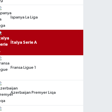
İspanya La Liga
İtalya Serie A
Fransa Ligue 1
Azerbaijan Premyer Liqa