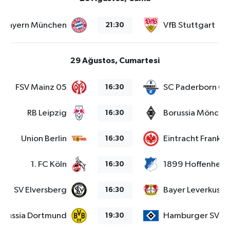
Bayern München
VfB Stuttgart
21:30
29 Ağustos, Cumartesi
FSV Mainz 05
SC Paderborn 07
16:30
RB Leipzig
Borussia Mönche
16:30
Union Berlin
Eintracht Frankfu
16:30
1. FC Köln
1899 Hoffenheim
16:30
SV Elversberg
Bayer Leverkusen
16:30
orussia Dortmund
Hamburger SV
19:30