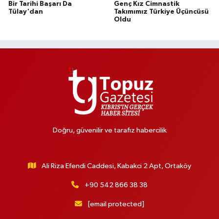
Bir Tarihi Başarı Da
Genç Kız Cimnastik
Tülay'dan
Takımımız Türkiye Üçüncüsü
Oldu
Doğru, güvenilir ve tarafız habercilik
Ali Riza Efendi Caddesi, Kabakci 2 Apt, Ortaköy
+90 542 866 38 38
[email protected]