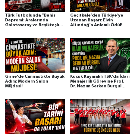
Türk Futbolunda "Bahis"
Geçitkale’den Türkiye’ye
Depremi: Aralarında
Uzanan Başarı: Elvin
Galatasaray ve Beşiktaşlı
Altındağ’a Anlamlı Ödül!
Yöneticilerin de Olduğu 19
İsim Gözaltında!
Girne’de Cimnastikte Büyük
Küçük Kaymaklı TSK’da İdari
Adım: Modern Salon
Menajerlik Görevine Prof.
Müjdesi!
Dr. Nazım Serkan Burgul
Getirildi