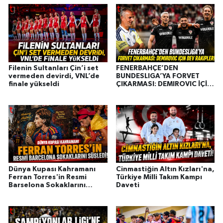
Filenin Sultanları Çin’i set
FENERBAHÇE’DEN
vermeden devirdi, VNL’de
BUNDESLIGA’YA FORVET
finale yükseldi
ÇIKARMASI: DEMIROVIC İÇİN
DEV RAKİPLER!
Dünya Kupası Kahramanı
Cinmastiğin Altın Kızları'na,
Ferran Torres'in Resmi
Türkiye Milli Takım Kampı
Barselona Sokaklarını
Daveti
Süsledi!