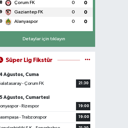
8
Çorum FK
0
0
9
Gaziantep FK
0
0
0
Alanyaspor
0
0
Detaylar için tıklayın
Süper Lig Fikstür
4 Ağustos, Cuma
alatasaray - Çorum FK
21:30
5 Ağustos, Cumartesi
onyaspor - Rizespor
19:00
asımpaşa - Trabzonspor
19:00