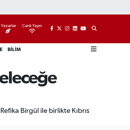
Yazarlar
Canlı Yayın
E
BİLİM
geleceğe
ika Birgül ile birlikte Kıbrıs