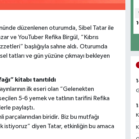
1
nünde düzenlenen oturumda, Sibel Tatar ile
azar ve YouTuber Refika Birgül, “Kıbrıs
zetleri” başlığıyla sahne aldı. Oturumda
ksel tatları ve gün yüzüne çıkmayı bekleyen
ğı” kitabı tanıtıldı
1
yınlarının ilk eseri olan “Gelenekten
G
çilen 5-6 yemek ve tatlının tarifini Refika
1
lerle paylaştı.
K
 parçalarından biridir. Biz bu mutfağı
 istiyoruz” diyen Tatar, etkinliğin bu amaca
K