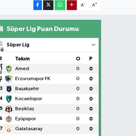
-
+
A
A
Süper Lig Puan Durumu
Süper Lig
#
Takım
O
P
1
Amed
0
0
2
Erzurumspor FK
0
0
3
Başakşehir
0
0
4
Kocaelispor
0
0
5
Beşiktaş
0
0
6
Eyüpspor
0
0
7
Galatasaray
0
0