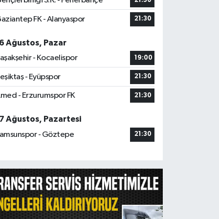
ençlerbirliği S.K. - Fenerbahçe
21:30
aziantep FK - Alanyaspor
21:30
6 Ağustos, Pazar
aşakşehir - Kocaelispor
19:00
eşiktaş - Eyüpspor
21:30
med - Erzurumspor FK
21:30
7 Ağustos, Pazartesi
amsunspor - Göztepe
21:30