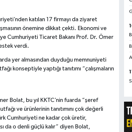
G
G
iyeti’nden katılan 17 firmayı da ziyaret
1
uluşmasının önemine dikkat çekti. Ekonomi ve
B
iye Cumhuriyeti Ticaret Bakanı Prof. Dr. Ömer
estek verdi.
B
A
uarda yer almasından duyduğu memnuniyeti
utfağı konseptiyle yaptığı tanıtımı “çalışmaların
1
S
er Bolat, bu yıl KKTC’nin fuarda “şeref
utfağı ve ürünlerinin tanıtımını çok değerli
rk Cumhuriyeti ne kadar çok üretir,
ı da o denli güçlü kalır” diyen Bolat,