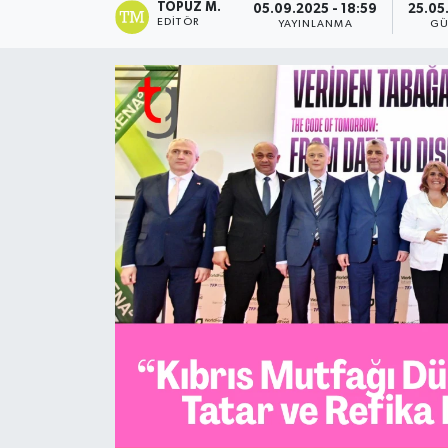
TOPUZ M.
05.09.2025 - 18:59
25.05
EDITÖR
YAYINLANMA
GÜ