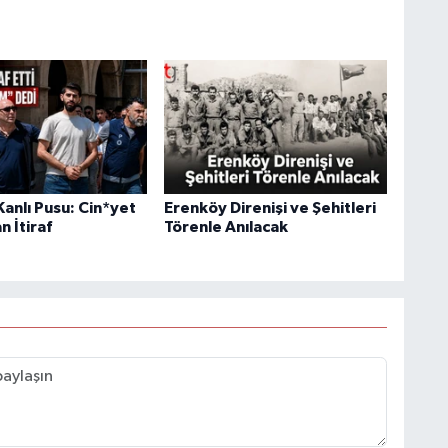
anlı Pusu: Cin*yet
Erenköy Direnişi ve Şehitleri
n İtiraf
Törenle Anılacak