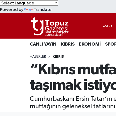
Powered by
Translate
KIBRIS
Lefkoşa Nöbetçi Eczaneler
DÜNYA
Lefkoşa Hava Durumu
CANLI YAYIN
KIBRIS
EKONOMİ
SPO
EKONOMİ
Lefkoşa Trafik Yoğunluk Haritası
HABERLER
KIBRIS
MAGAZİN
Süper Lig Puan Durumu ve Fikstür
“Kıbrıs mutf
SAĞLIK
Tüm Manşetler
taşımak istiy
SPOR
Son Dakika Haberleri
Cumhurbaşkanı Ersin Tatar’ın eşi
TEKNOLOJİ
Haber Arşivi
mutfağının geleneksel tatlarını
TÜRKİYE