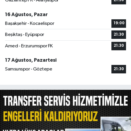
Gaziantep FK - Alanyaspor
21:30
16 Ağustos, Pazar
Başakşehir - Kocaelispor
19:00
Beşiktaş - Eyüpspor
21:30
Amed - Erzurumspor FK
21:30
17 Ağustos, Pazartesi
Samsunspor - Göztepe
21:30