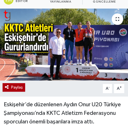
EDITÖR
YAYINLANMA
GÜNCELLEME
Paylaş
-
+
A
A
Eskişehir’de düzenlenen Aydın Onur U20 Türkiye
Şampiyonası’nda KKTC Atletizm Federasyonu
sporcuları önemli başarılara imza attı.