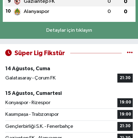
9
Gaziantep FK
0
0
10
Alanyaspor
0
0
Detaylar için tıklayın
Süper Lig Fikstür
14 Ağustos, Cuma
Galatasaray - Çorum FK
21:30
15 Ağustos, Cumartesi
Konyaspor - Rizespor
19:00
Kasımpaşa - Trabzonspor
19:00
Gençlerbirliği S.K. - Fenerbahçe
21:30