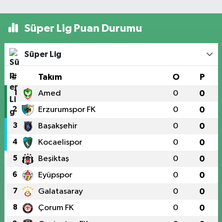
Süper Lig Puan Durumu
Süper Lig
#
Takım
O
P
1
Amed
0
0
2
Erzurumspor FK
0
0
3
Başakşehir
0
0
4
Kocaelispor
0
0
5
Beşiktaş
0
0
6
Eyüpspor
0
0
7
Galatasaray
0
0
8
Çorum FK
0
0