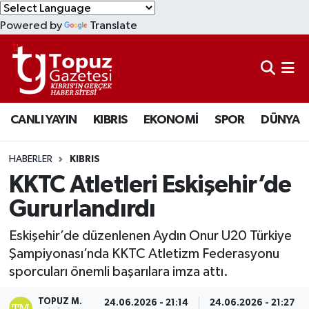
Powered by
Translate
KIBRIS
Lefkoşa Nöbetçi Eczaneler
DÜNYA
Lefkoşa Hava Durumu
CANLI YAYIN
KIBRIS
EKONOMİ
SPOR
DÜNYA
EKONOMİ
Lefkoşa Trafik Yoğunluk Haritası
MAGAZİN
Süper Lig Puan Durumu ve Fikstür
HABERLER
KIBRIS
KKTC Atletleri Eskişehir’de
SAĞLIK
Tüm Manşetler
Gururlandırdı
SPOR
Son Dakika Haberleri
Eskişehir’de düzenlenen Aydın Onur U20 Türkiye
Şampiyonası’nda KKTC Atletizm Federasyonu
TEKNOLOJİ
Haber Arşivi
sporcuları önemli başarılara imza attı.
TÜRKİYE
TOPUZ M.
24.06.2026 - 21:14
24.06.2026 - 21:27