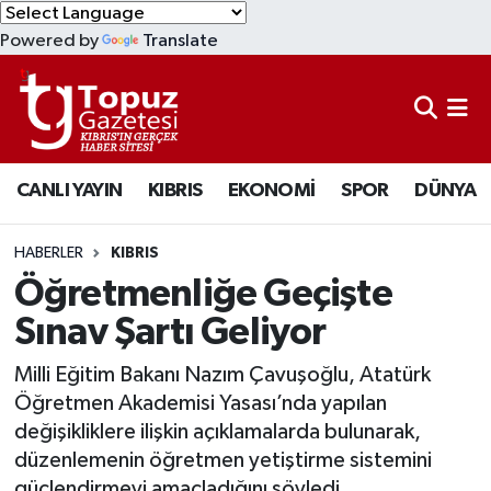
Powered by
Translate
KIBRIS
Lefkoşa Nöbetçi Eczaneler
DÜNYA
Lefkoşa Hava Durumu
CANLI YAYIN
KIBRIS
EKONOMİ
SPOR
DÜNYA
EKONOMİ
Lefkoşa Trafik Yoğunluk Haritası
MAGAZİN
Süper Lig Puan Durumu ve Fikstür
HABERLER
KIBRIS
Öğretmenliğe Geçişte
SAĞLIK
Tüm Manşetler
Sınav Şartı Geliyor
SPOR
Son Dakika Haberleri
Milli Eğitim Bakanı Nazım Çavuşoğlu, Atatürk
Öğretmen Akademisi Yasası’nda yapılan
TEKNOLOJİ
Haber Arşivi
değişikliklere ilişkin açıklamalarda bulunarak,
düzenlemenin öğretmen yetiştirme sistemini
TÜRKİYE
güçlendirmeyi amaçladığını söyledi.