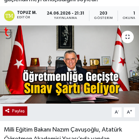
TOPUZ M.
24.06.2026 - 21:31
203
1 
EDITÖR
YAYINLANMA
GÖSTERIM
OKUNMA 
Paylaş
-
+
A
A
Milli Eğitim Bakanı Nazım Çavuşoğlu, Atatürk
Öğretmen Akademisi Yasası’nda yapılan