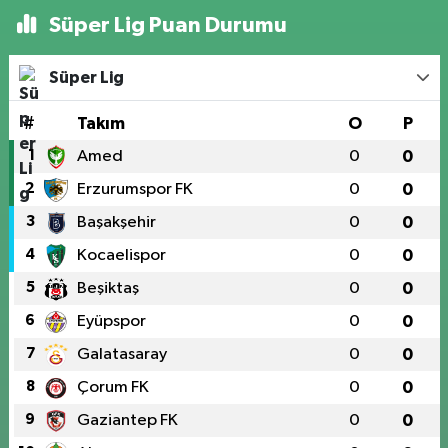
Süper Lig Puan Durumu
Süper Lig
#
Takım
O
P
1
Amed
0
0
2
Erzurumspor FK
0
0
3
Başakşehir
0
0
4
Kocaelispor
0
0
5
Beşiktaş
0
0
6
Eyüpspor
0
0
7
Galatasaray
0
0
8
Çorum FK
0
0
9
Gaziantep FK
0
0