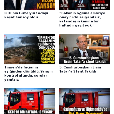
CTP’nin Güzelyurt adayı
“Bakanın oğluna embriyo
Reşat Kansoy oldu
onayı” iddiası yanıtsız,
vatandaşın kanına bir
haftadır geçit yok !
Tirmen’de facianın
5. Cumhurbaşkanı Ersin
eşiğinden dönüldü: Yangın
Tatar'a Stent Takıldı
kontrol altında, sorular
yanıtsız