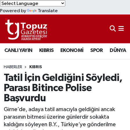
Powered by
Translate
KIBRIS
Lefkoşa Nöbetçi Eczaneler
DÜNYA
Lefkoşa Hava Durumu
CANLI YAYIN
KIBRIS
EKONOMİ
SPOR
DÜNYA
EKONOMİ
Lefkoşa Trafik Yoğunluk Haritası
MAGAZİN
Süper Lig Puan Durumu ve Fikstür
HABERLER
KIBRIS
Tatil İçin Geldiğini Söyledi,
SAĞLIK
Tüm Manşetler
Parası Bitince Polise
Başvurdu
SPOR
Son Dakika Haberleri
Girne’de, adaya tatil amacıyla geldiğini ancak
TEKNOLOJİ
Haber Arşivi
parasının bitmesi üzerine günlerdir sokakta
kaldığını söyleyen B.Y., Türkiye’ye gönderilme
TÜRKİYE