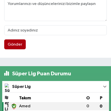
Gönder
Süper Lig Puan Durumu
Süper Lig
#
Takım
O
P
1
Amed
0
0