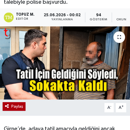
talebiyle polise başvurdu.
TOPUZ M.
25.06.2026 - 00:02
94
1
EDITÖR
YAYINLANMA
GÖSTERIM
OKUNMA
Paylaş
-
+
A
A
Girne’de, adaya tatil amacıyla geldiğini ancak