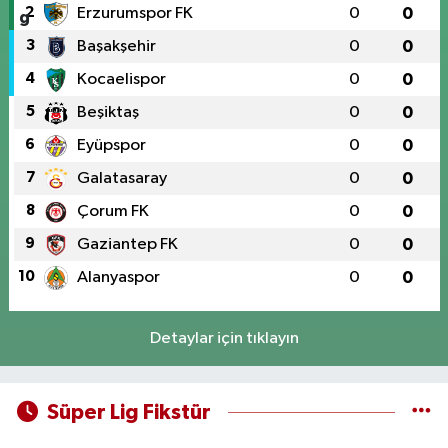
2
Erzurumspor FK
0
0
3
Başakşehir
0
0
4
Kocaelispor
0
0
5
Beşiktaş
0
0
6
Eyüpspor
0
0
7
Galatasaray
0
0
8
Çorum FK
0
0
9
Gaziantep FK
0
0
10
Alanyaspor
0
0
Detaylar için tıklayın
Süper Lig Fikstür