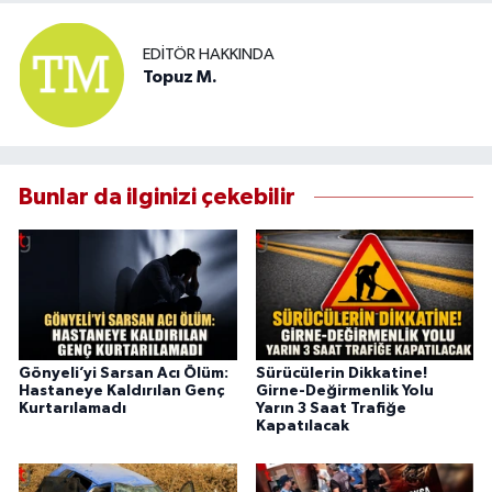
EDITÖR HAKKINDA
Topuz M.
Bunlar da ilginizi çekebilir
Gönyeli’yi Sarsan Acı Ölüm:
Sürücülerin Dikkatine!
Hastaneye Kaldırılan Genç
Girne-Değirmenlik Yolu
Kurtarılamadı
Yarın 3 Saat Trafiğe
Kapatılacak