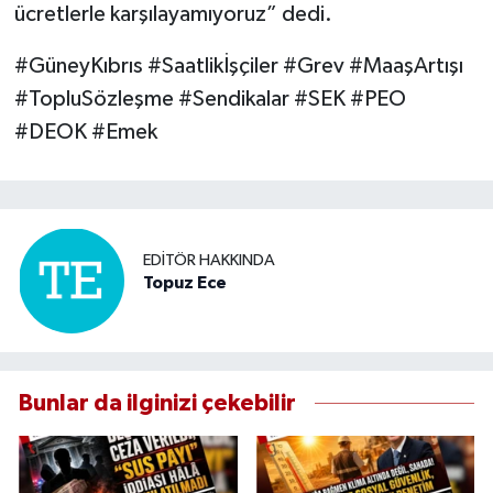
ücretlerle karşılayamıyoruz” dedi.
#GüneyKıbrıs #Saatlikİşçiler #Grev #MaaşArtışı
#TopluSözleşme #Sendikalar #SEK #PEO
#DEOK #Emek
EDITÖR HAKKINDA
Topuz Ece
Bunlar da ilginizi çekebilir