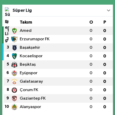
Süper Lig
#
Takım
O
P
1
Amed
0
0
2
Erzurumspor FK
0
0
3
Başakşehir
0
0
4
Kocaelispor
0
0
5
Beşiktaş
0
0
6
Eyüpspor
0
0
7
Galatasaray
0
0
8
Çorum FK
0
0
9
Gaziantep FK
0
0
10
Alanyaspor
0
0