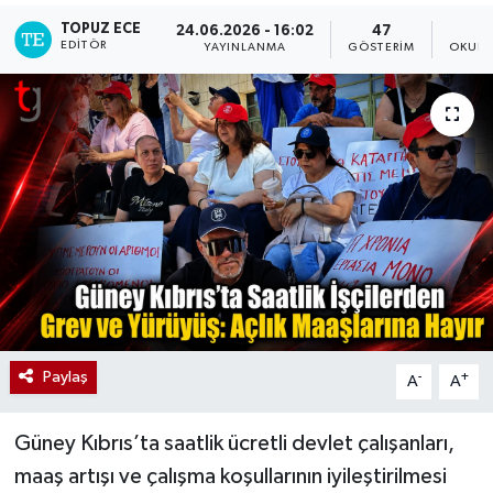
TOPUZ ECE
24.06.2026 - 16:02
47
EDITÖR
YAYINLANMA
GÖSTERIM
OKUNM
Paylaş
-
+
A
A
Güney Kıbrıs’ta saatlik ücretli devlet çalışanları,
maaş artışı ve çalışma koşullarının iyileştirilmesi