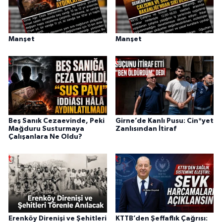
Manşet
Manşet
Beş Sanık Cezaevinde, Peki
Girne’de Kanlı Pusu: Cin*yet
Mağduru Susturmaya
Zanlısından İtiraf
Çalışanlara Ne Oldu?
Erenköy Direnişi ve Şehitleri
KTTB’den Şeffaflık Çağrısı: