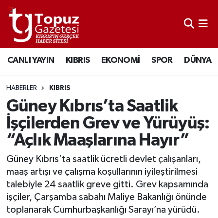
KIBRIS
Lefkoşa Nöbetçi Eczaneler
CANLI YAYIN
KIBRIS
EKONOMİ
SPOR
DÜNYA
DÜNYA
Lefkoşa Hava Durumu
EKONOMİ
Lefkoşa Trafik Yoğunluk Haritası
HABERLER
KIBRIS
Güney Kıbrıs’ta Saatlik
MAGAZİN
Süper Lig Puan Durumu ve Fikstür
İşçilerden Grev ve Yürüyüş:
“Açlık Maaşlarına Hayır”
SAĞLIK
Tüm Manşetler
Güney Kıbrıs’ta saatlik ücretli devlet çalışanları,
SPOR
Son Dakika Haberleri
maaş artışı ve çalışma koşullarının iyileştirilmesi
talebiyle 24 saatlik greve gitti. Grev kapsamında
TEKNOLOJİ
Haber Arşivi
işçiler, Çarşamba sabahı Maliye Bakanlığı önünde
toplanarak Cumhurbaşkanlığı Sarayı’na yürüdü.
TÜRKİYE