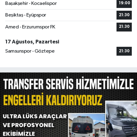
Başakşehir - Kocaelispor
19:00
Beşiktaş - Eyüpspor
21:30
Amed - Erzurumspor FK
21:30
17 Ağustos, Pazartesi
Samsunspor - Göztepe
21:30