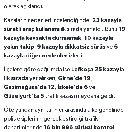
olarak açıklandı.
Kazaların nedenleri incelendiğinde,
23 kazayla
süratli araç kullanımı
ilk sırada yer aldı. Bunu
19
kazayla kavşakta durmamak
,
10 kazayla
yakın takip
,
9 kazayla dikkatsiz sürüş
ve
6
kazayla diğer nedenler
izledi.
İlçelere göre dağılımda ise
Lefkoşa 25 kazayla
ilk sırada
yer alırken,
Girne’de 19
,
Gazimağusa’da 12
,
İskele’de 6
ve
Güzelyurt’ta 5
trafik kazası meydana geldi.
Öte yandan aynı tarihler arasında ülke genelinde
polis ekiplerinin gerçekleştirdiği trafik
denetimlerinde
16 bin 996 sürücü kontrol