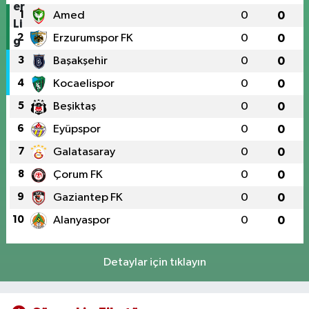
1
Amed
0
0
2
Erzurumspor FK
0
0
3
Başakşehir
0
0
4
Kocaelispor
0
0
5
Beşiktaş
0
0
6
Eyüpspor
0
0
7
Galatasaray
0
0
8
Çorum FK
0
0
9
Gaziantep FK
0
0
10
Alanyaspor
0
0
Detaylar için tıklayın