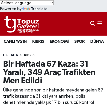
Powered by
Translate
KIBRIS
Lefkoşa Nöbetçi Eczaneler
DÜNYA
Lefkoşa Hava Durumu
CANLI YAYIN
KIBRIS
EKONOMİ
SPOR
DÜNYA
EKONOMİ
Lefkoşa Trafik Yoğunluk Haritası
MAGAZİN
Süper Lig Puan Durumu ve Fikstür
HABERLER
KIBRIS
Bir Haftada 67 Kaza: 31
SAĞLIK
Tüm Manşetler
Yaralı, 349 Araç Trafikten
Men Edildi
SPOR
Son Dakika Haberleri
Ülke genelinde son bir haftada meydana gelen 67
TEKNOLOJİ
Haber Arşivi
trafik kazasında 31 kişi yaralanırken, polis
denetimlerinde yaklaşık 17 bin sürücü kontrol
TÜRKİYE