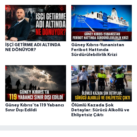
İŞÇİ GETİRME ADI ALTINDA
Güney Kıbrıs-Yunanistan
NE DÖNÜYOR?
Feribot Hattında
Sürdürülebilirlik Krizi
Güney Kıbrıs’ta 119 Yabancı
Ölümlü Kazada Şok
Sınır Dışı Edildi
Detaylar: Sürücü Alkollü ve
Ehliyetsiz Çıktı