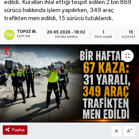
edildi. Kuralları ihlal ettiği tespit edilen 2 bin 869
sürücü hakkında işlem yapılırken, 349 araç
trafikten men edildi, 15 sürücü tutuklandı.
TOPUZ M.
20.05.2026 - 18:02
1
15
EDITÖR
YAYINLANMA
PAYLAŞIM
GÖSTERI
Paylaş
-
+
A
A