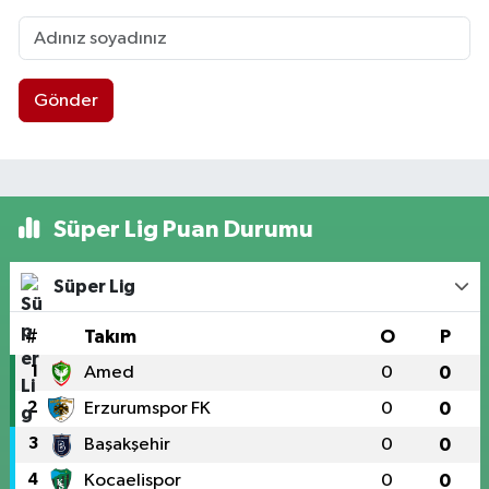
Gönder
Süper Lig Puan Durumu
Süper Lig
#
Takım
O
P
1
Amed
0
0
2
Erzurumspor FK
0
0
3
Başakşehir
0
0
4
Kocaelispor
0
0