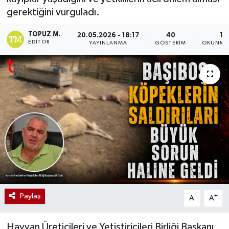
gerektiğini vurguladı.
TOPUZ M.
20.05.2026 - 18:17
40
1 
EDITÖR
YAYINLANMA
GÖSTERIM
OKUNMA 
Paylaş
-
+
A
A
Hayvan Üreticileri ve Yetiştiricileri Birliği Başkanı