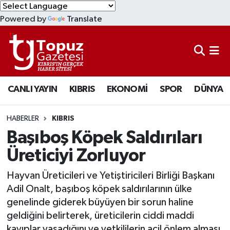
Powered by
Translate
KIBRIS
Lefkoşa Nöbetçi Eczaneler
DÜNYA
Lefkoşa Hava Durumu
CANLI YAYIN
KIBRIS
EKONOMİ
SPOR
DÜNYA
EKONOMİ
Lefkoşa Trafik Yoğunluk Haritası
MAGAZİN
Süper Lig Puan Durumu ve Fikstür
HABERLER
KIBRIS
Başıboş Köpek Saldırıları
SAĞLIK
Tüm Manşetler
Üreticiyi Zorluyor
SPOR
Son Dakika Haberleri
Hayvan Üreticileri ve Yetiştiricileri Birliği Başkanı
Adil Onalt, başıboş köpek saldırılarının ülke
TEKNOLOJİ
Haber Arşivi
genelinde giderek büyüyen bir sorun haline
geldiğini belirterek, üreticilerin ciddi maddi
TÜRKİYE
kayıplar yaşadığını ve yetkililerin acil önlem alması