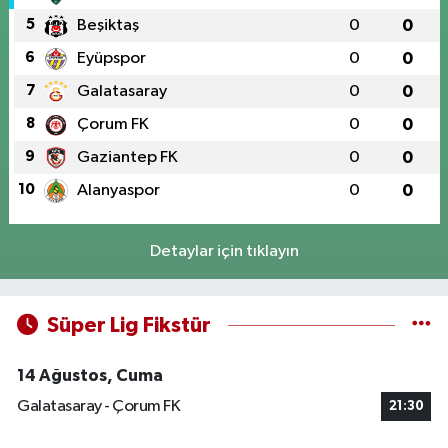
5
Beşiktaş
0
0
6
Eyüpspor
0
0
7
Galatasaray
0
0
8
Çorum FK
0
0
9
Gaziantep FK
0
0
10
Alanyaspor
0
0
Detaylar için tıklayın
Süper Lig Fikstür
14 Ağustos, Cuma
Galatasaray - Çorum FK
21:30