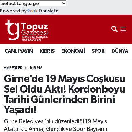
Powered by
Translate
KIBRIS
Lefkoşa Nöbetçi Eczaneler
DÜNYA
Lefkoşa Hava Durumu
CANLI YAYIN
KIBRIS
EKONOMİ
SPOR
DÜNYA
EKONOMİ
Lefkoşa Trafik Yoğunluk Haritası
MAGAZİN
Süper Lig Puan Durumu ve Fikstür
HABERLER
KIBRIS
Girne’de 19 Mayıs Coşkusu
SAĞLIK
Tüm Manşetler
Sel Oldu Aktı! Kordonboyu
Tarihi Günlerinden Birini
SPOR
Son Dakika Haberleri
Yaşadı!
TEKNOLOJİ
Haber Arşivi
Girne Belediyesi’nin düzenlediği 19 Mayıs
TÜRKİYE
Atatürk’ü Anma, Gençlik ve Spor Bayramı