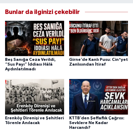
Bunlar da ilginizi çekebilir
Beş Sanığa Ceza Verildi,
Girne’de Kanlı Pusu: Cin*yet
“Sus Payı” İddiası Hâlâ
Zanlısından İtiraf
Aydınlatılmadı
Erenköy Direnişi ve Şehitleri
KTTB’den Şeffaflık Çağrısı:
Törenle Anılacak
Sevklere Ne Kadar
Harcandı?