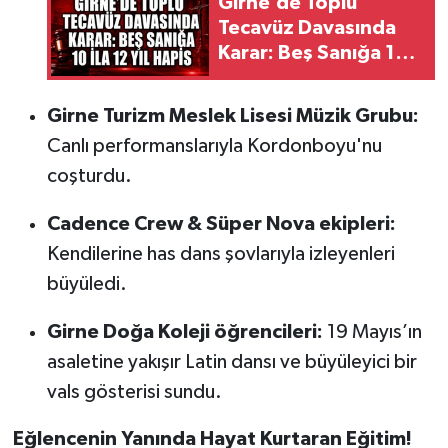
Girne’de Toplu
Tecavüz Davasında
Karar: Beş Sanığa 10
ila 12 Yıl Hapis
Girne Turizm Meslek Lisesi Müzik Grubu:
Canlı performanslarıyla Kordonboyu'nu
coşturdu.
Cadence Crew & Süper Nova ekipleri:
Kendilerine has dans şovlarıyla izleyenleri
büyüledi.
Girne Doğa Koleji öğrencileri:
19 Mayıs’ın
asaletine yakışır Latin dansı ve büyüleyici bir
vals gösterisi sundu.
Eğlencenin Yanında Hayat Kurtaran Eğitim!