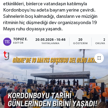
etkinlikleri, binlerce vatandaşın katılımıyla
Kordonboyu’nu adeta bayram yerine çevirdi.
Sahnelerin boş kalmadığı, dansların ve müziğin
ritminin hiç düşmediği dev organizasyonda 19
Mayıs ruhu doyasıya yaşandı.
TOPUZ E.
20.05.2026 - 10:46
20
2 
EDITÖR
YAYINLANMA
GÖSTERIM
OKUNMA 