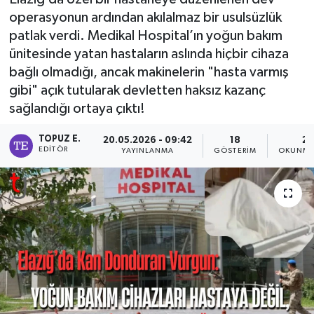
operasyonun ardından akılalmaz bir usulsüzlük
patlak verdi. Medikal Hospital’ın yoğun bakım
ünitesinde yatan hastaların aslında hiçbir cihaza
bağlı olmadığı, ancak makinelerin "hasta varmış
gibi" açık tutularak devletten haksız kazanç
sağlandığı ortaya çıktı!
TOPUZ E.
20.05.2026 - 09:42
18
2 
EDITÖR
YAYINLANMA
GÖSTERIM
OKUNMA