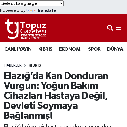
Powered by
Translate
KIBRIS
Lefkoşa Nöbetçi Eczaneler
DÜNYA
Lefkoşa Hava Durumu
CANLI YAYIN
KIBRIS
EKONOMİ
SPOR
DÜNYA
EKONOMİ
Lefkoşa Trafik Yoğunluk Haritası
MAGAZİN
Süper Lig Puan Durumu ve Fikstür
HABERLER
KIBRIS
Elazığ’da Kan Donduran
SAĞLIK
Tüm Manşetler
Vurgun: Yoğun Bakım
Cihazları Hastaya Değil,
SPOR
Son Dakika Haberleri
Devleti Soymaya
TEKNOLOJİ
Haber Arşivi
Bağlanmış!
TÜRKİYE
Elazığ’da özel bir hastaneye düzenlenen dev