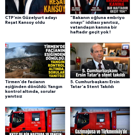
CTP’nin Güzelyurt adayı
“Bakanın oğluna embriyo
Reşat Kansoy oldu
onayı” iddiası yanıtsız,
vatandaşın kanına bir
haftadır geçit yok !
Tirmen’de facianın
5. Cumhurbaşkanı Ersin
eşiğinden dönüldü: Yangın
Tatar'a Stent Takıldı
kontrol altında, sorular
yanıtsız