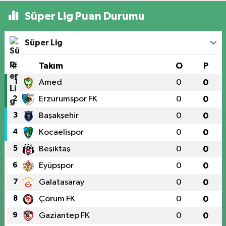
Süper Lig Puan Durumu
Süper Lig
#
Takım
O
P
1
Amed
0
0
2
Erzurumspor FK
0
0
3
Başakşehir
0
0
4
Kocaelispor
0
0
5
Beşiktaş
0
0
6
Eyüpspor
0
0
7
Galatasaray
0
0
8
Çorum FK
0
0
9
Gaziantep FK
0
0