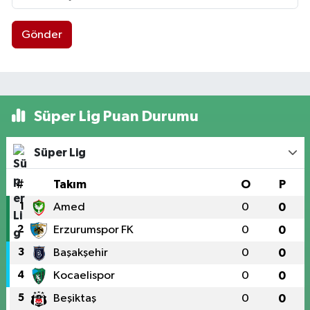
Gönder
Süper Lig Puan Durumu
Süper Lig
#
Takım
O
P
1
Amed
0
0
2
Erzurumspor FK
0
0
3
Başakşehir
0
0
4
Kocaelispor
0
0
5
Beşiktaş
0
0