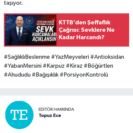
taşıyor.
KTTB’den Şeffaflık
Çağrısı: Sevklere Ne
Kadar Harcandı?
#SağlıklıBeslenme #YazMeyveleri #Antioksidan
#YabanMersini #Karpuz #Kiraz #Böğürtlen
#Ahududu #Bağışıklık #PorsiyonKontrolü
EDITÖR HAKKINDA
Topuz Ece