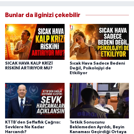
Bunlar da ilginizi çekebilir
SICAK HAVA KALP KRİZİ
Sıcak Hava Sadece Bedeni
RİSKİNİ ARTIRIYOR MU?
Değil, Psikolojiyi de
Etkiliyor
KTTB’den Şeffaflık Çağrısı:
Tetkik Sonucunu
Sevklere Ne Kadar
Beklemeden Ayrıldı, Beyin
Harcandı?
Kanaması Geçirdiği Ortaya