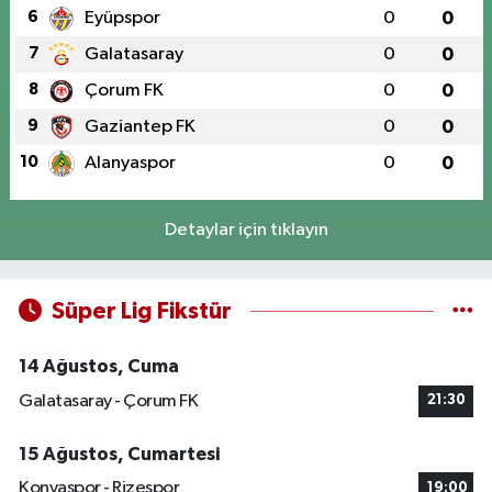
6
Eyüpspor
0
0
7
Galatasaray
0
0
8
Çorum FK
0
0
9
Gaziantep FK
0
0
10
Alanyaspor
0
0
Detaylar için tıklayın
Süper Lig Fikstür
14 Ağustos, Cuma
Galatasaray - Çorum FK
21:30
15 Ağustos, Cumartesi
Konyaspor - Rizespor
19:00