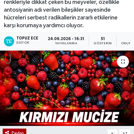
renkleriyle dikkat çeken bu meyveler, özellikle
antosiyanin adı verilen bileşikler sayesinde
hücreleri serbest radikallerin zararlı etkilerine
karşı korumaya yardımcı oluyor.
TOPUZ ECE
24.06.2026 - 16:31
51
3
EDITÖR
YAYINLANMA
GÖSTERIM
OKUNM
Paylaş
-
+