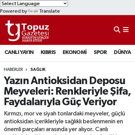
Powered by
Translate
KIBRIS
Lefkoşa Nöbetçi Eczaneler
DÜNYA
Lefkoşa Hava Durumu
CANLI YAYIN
KIBRIS
EKONOMİ
SPOR
DÜNYA
EKONOMİ
Lefkoşa Trafik Yoğunluk Haritası
MAGAZİN
Süper Lig Puan Durumu ve Fikstür
HABERLER
SAĞLIK
Yazın Antioksidan Deposu
SAĞLIK
Tüm Manşetler
Meyveleri: Renkleriyle Şifa,
Faydalarıyla Güç Veriyor
SPOR
Son Dakika Haberleri
Kırmızı, mor ve siyah tonlardaki meyveler, güçlü
TEKNOLOJİ
Haber Arşivi
antioksidan içerikleriyle sağlıklı beslenmenin en
önemli parçaları arasında yer alıyor. Canlı
TÜRKİYE