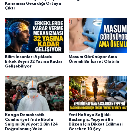
Kanaması Geçirdiği Ortaya
Çıktı
Bilim İnsanları Açıkladı:
Masum Görünüyor Ama
Erkek Beyni 32 Yaşına Kadar
Önemli Bir İşaret Olabilir
Gelişebiliyor
Kongo Demokratik
Yeni Haftaya Sağlıklı
Cumhuriyeti’nde Ebola
Başlangıç: Yepyeni Bir
Salgını Büyüyor: 2 Bin 124
Düzen İçin Dikkat Edilmesi
Doğrulanmış Vaka
Gereken 10 Şey