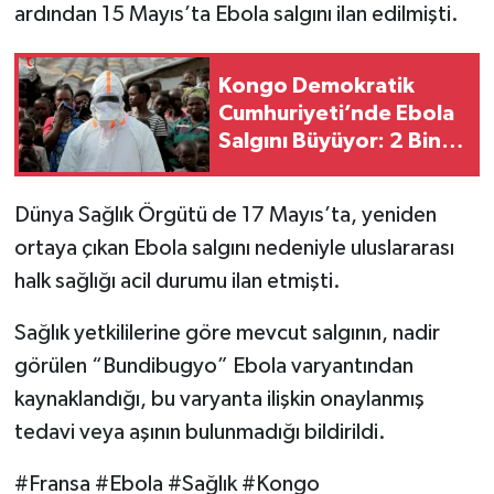
ardından 15 Mayıs’ta Ebola salgını ilan edilmişti.
Kongo Demokratik
Cumhuriyeti’nde Ebola
Salgını Büyüyor: 2 Bin
124 Doğrulanmış Vaka
Dünya Sağlık Örgütü de 17 Mayıs’ta, yeniden
ortaya çıkan Ebola salgını nedeniyle uluslararası
halk sağlığı acil durumu ilan etmişti.
Sağlık yetkililerine göre mevcut salgının, nadir
görülen “Bundibugyo” Ebola varyantından
kaynaklandığı, bu varyanta ilişkin onaylanmış
tedavi veya aşının bulunmadığı bildirildi.
#Fransa #Ebola #Sağlık #Kongo