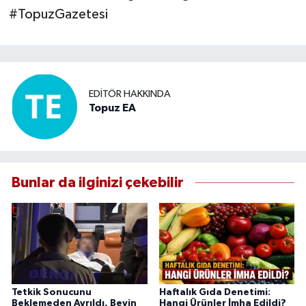
#TopuzGazetesi
EDITÖR HAKKINDA
Topuz EA
Bunlar da ilginizi çekebilir
Tetkik Sonucunu
Haftalık Gıda Denetimi:
Beklemeden Ayrıldı, Beyin
Hangi Ürünler İmha Edildi?