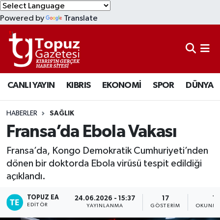
Powered by
Translate
KIBRIS
Lefkoşa Nöbetçi Eczaneler
DÜNYA
Lefkoşa Hava Durumu
CANLI YAYIN
KIBRIS
EKONOMİ
SPOR
DÜNYA
EKONOMİ
Lefkoşa Trafik Yoğunluk Haritası
MAGAZİN
Süper Lig Puan Durumu ve Fikstür
HABERLER
SAĞLIK
Fransa’da Ebola Vakası
SAĞLIK
Tüm Manşetler
Fransa’da, Kongo Demokratik Cumhuriyeti’nden
SPOR
Son Dakika Haberleri
dönen bir doktorda Ebola virüsü tespit edildiği
açıklandı.
TEKNOLOJİ
Haber Arşivi
TOPUZ EA
24.06.2026 - 15:37
17
1 
EDITÖR
YAYINLANMA
GÖSTERIM
OKUNMA
TÜRKİYE