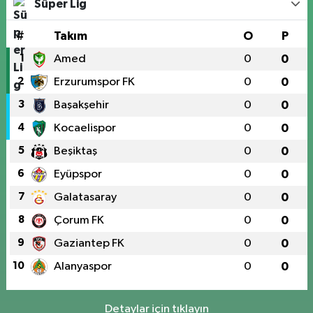
Süper Lig
#
Takım
O
P
1
Amed
0
0
2
Erzurumspor FK
0
0
3
Başakşehir
0
0
4
Kocaelispor
0
0
5
Beşiktaş
0
0
6
Eyüpspor
0
0
7
Galatasaray
0
0
8
Çorum FK
0
0
9
Gaziantep FK
0
0
10
Alanyaspor
0
0
Detaylar için tıklayın