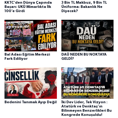
KKTC’den Dünya Çapında
3 Bin TL Makbuz, 9 Bin TL
Başarı: UKÜ Mimarlıkta İlk
Üniforma: Bakanlık Ne
100’e Girdi
Diyecek?
Bal Adası Eğitim Merkezi
DAÜ NEDEN BU NOKTAYA
Fark Ediliyor
GELDİ?
Bedenini Tanımak Ayıp Değil
İki Dev Lider, Tek Vizyon :
Atatürk ve Denktaş’ın
Bilinmeyen Benzerlikleri Bu
Kongrede Konuşuldu!