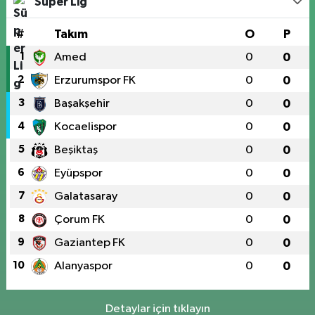
Süper Lig
#
Takım
O
P
1
Amed
0
0
2
Erzurumspor FK
0
0
3
Başakşehir
0
0
4
Kocaelispor
0
0
5
Beşiktaş
0
0
6
Eyüpspor
0
0
7
Galatasaray
0
0
8
Çorum FK
0
0
9
Gaziantep FK
0
0
10
Alanyaspor
0
0
Detaylar için tıklayın