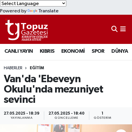
Powered by
Translate
KIBRIS
Lefkoşa Nöbetçi Eczaneler
DÜNYA
Lefkoşa Hava Durumu
CANLI YAYIN
KIBRIS
EKONOMİ
SPOR
DÜNYA
EKONOMİ
Lefkoşa Trafik Yoğunluk Haritası
MAGAZİN
Süper Lig Puan Durumu ve Fikstür
HABERLER
EĞİTİM
Van'da 'Ebeveyn
SAĞLIK
Tüm Manşetler
Okulu'nda mezuniyet
sevinci
SPOR
Son Dakika Haberleri
TEKNOLOJİ
Haber Arşivi
27.05.2025 - 18:39
27.05.2025 - 18:40
1
YAYINLANMA
GÜNCELLEME
GÖSTERIM
TÜRKİYE