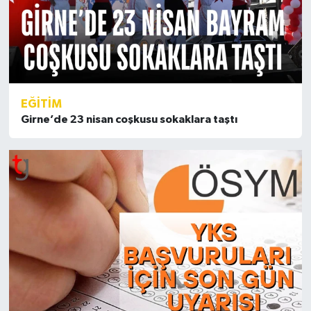
EĞİTİM
Girne’de 23 nisan coşkusu sokaklara taştı