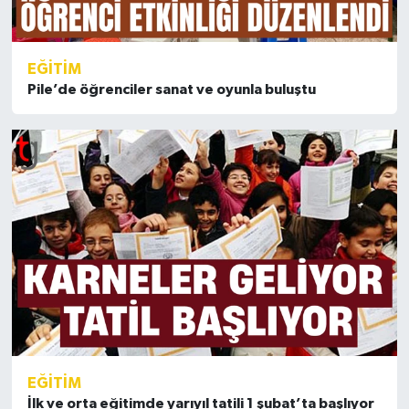
EĞİTİM
Pile’de öğrenciler sanat ve oyunla buluştu
EĞİTİM
İlk ve orta eğitimde yarıyıl tatili 1 şubat’ta başlıyor