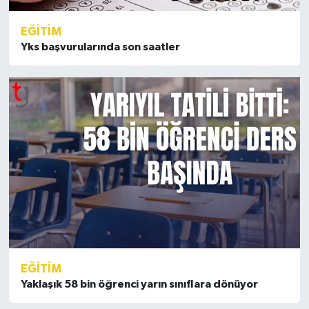
EĞİTİM
Yks başvurularında son saatler
EĞİTİM
Yaklaşık 58 bin öğrenci yarın sınıflara dönüyor