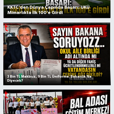
KKTC’den Dünya Çapında Başarı: UKÜ
Mimarlıkta İlk 100’e Girdi
3 Bin TL Makbuz, 9 Bin TL Üniforma: Bakanlık Ne
Diyecek?