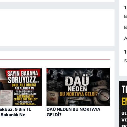
1
B
B
A
1
S
akbuz, 9 Bin TL
DAÜ NEDEN BU NOKTAYA
 Bakanlık Ne
GELDİ?