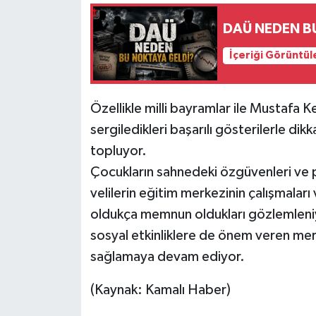
DAÜ NEDEN B
İçeriği Görüntül
Özellikle milli bayramlar ile Mustafa 
sergiledikleri başarılı gösterilerle di
topluyor.
Çocukların sahnedeki özgüvenleri ve pe
velilerin eğitim merkezinin çalışmalar
oldukça memnun oldukları gözlemleniyor
sosyal etkinliklere de önem veren merk
sağlamaya devam ediyor.
(Kaynak: Kamalı Haber)