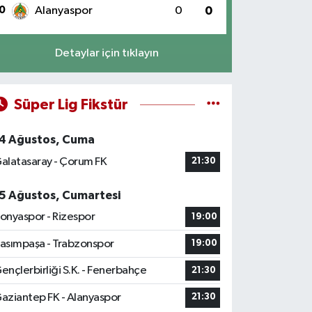
0
Alanyaspor
0
0
Detaylar için tıklayın
Süper Lig Fikstür
4 Ağustos, Cuma
alatasaray - Çorum FK
21:30
5 Ağustos, Cumartesi
onyaspor - Rizespor
19:00
asımpaşa - Trabzonspor
19:00
ençlerbirliği S.K. - Fenerbahçe
21:30
aziantep FK - Alanyaspor
21:30