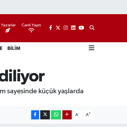
Yazarlar
Canlı Yayın
E
BİLİM
diliyor
itim sayesinde küçük yaşlarda
-
+
A
A