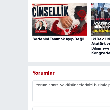
Bedenini Tanımak Ayıp Değil
İki Dev Li
Atatürk v
Bilinmeyen
Kongrede
Yorumlar