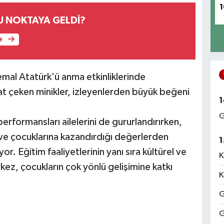
1
U NOKTAYA GELDİ?
e
Kemal Atatürk'ü anma etkinliklerinde
kkat çeken minikler, izleyenlerden büyük beğeni
1
G
rformansları ailelerini de gururlandırırken,
ı ve çocuklarına kazandırdığı değerlerden
1
. Eğitim faaliyetlerinin yanı sıra kültürel ve
K
ez, çocukların çok yönlü gelişimine katkı
K
G
G