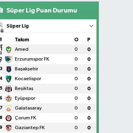
Süper Lig Puan Durumu
Süper Lig
#
Takım
O
P
1
Amed
0
0
2
Erzurumspor FK
0
0
3
Başakşehir
0
0
4
Kocaelispor
0
0
5
Beşiktaş
0
0
6
Eyüpspor
0
0
7
Galatasaray
0
0
8
Çorum FK
0
0
9
Gaziantep FK
0
0