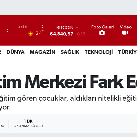
Foto Galeri
Video
BITCOIN
°
24
64.840,97
-0.15
DOLAR
47,7436
0.18
R
DÜNYA
MAGAZİN
SAĞLIK
TEKNOLOJİ
TÜRKİY
EURO
55,2510
0.32
STERLİN
64,4811
0.38
tim Merkezi Fark E
GRAM ALTIN
6660.55
0
BİST100
itim gören çocuklar, aldıkları nitelikli eğ
13.779
-14
yor.
1 DK
IM
OKUNMA SÜRESI