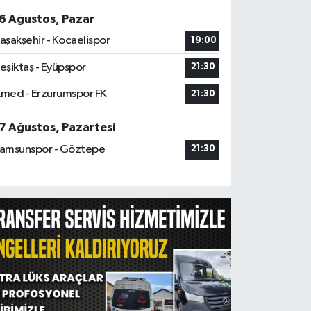
6 Ağustos, Pazar
aşakşehir - Kocaelispor
19:00
eşiktaş - Eyüpspor
21:30
med - Erzurumspor FK
21:30
7 Ağustos, Pazartesi
amsunspor - Göztepe
21:30