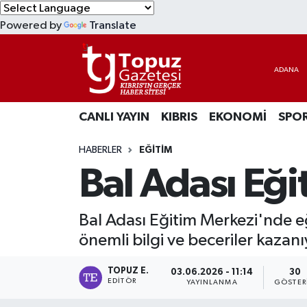
Powered by
Translate
KIBRIS
Lefkoşa Nöbetçi Eczaneler
DÜNYA
Lefkoşa Hava Durumu
CANLI YAYIN
KIBRIS
EKONOMİ
SPO
EKONOMİ
Lefkoşa Trafik Yoğunluk Haritası
HABERLER
EĞİTİM
MAGAZİN
Süper Lig Puan Durumu ve Fikstür
Bal Adası Eği
SAĞLIK
Tüm Manşetler
Bal Adası Eğitim Merkezi'nde eğ
SPOR
Son Dakika Haberleri
önemli bilgi ve beceriler kazanı
TEKNOLOJİ
Haber Arşivi
TOPUZ E.
03.06.2026 - 11:14
30
EDITÖR
YAYINLANMA
GÖSTER
TÜRKİYE