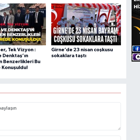
der, Tek Vizyon :
Girne’de 23 nisan coşkusu
e Denktaş’ın
sokaklara taştı
 Benzerlikleri Bu
 Konuşuldu!