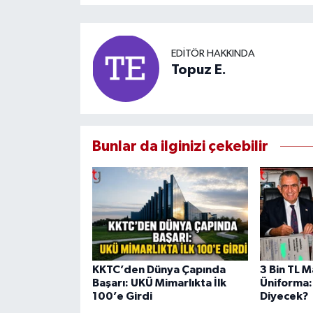
EDITÖR HAKKINDA
Topuz E.
Bunlar da ilginizi çekebilir
KKTC’den Dünya Çapında
3 Bin TL M
Başarı: UKÜ Mimarlıkta İlk
Üniforma:
100’e Girdi
Diyecek?