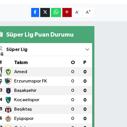
-
+
A
A
Süper Lig Puan Durumu
Süper Lig
#
Takım
O
P
1
Amed
0
0
2
Erzurumspor FK
0
0
3
Başakşehir
0
0
4
Kocaelispor
0
0
5
Beşiktaş
0
0
6
Eyüpspor
0
0