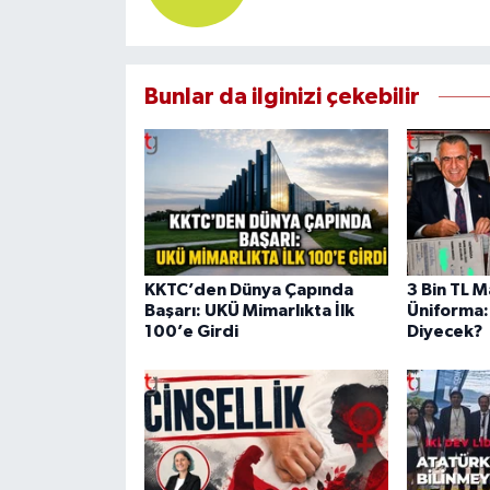
Bunlar da ilginizi çekebilir
KKTC’den Dünya Çapında
3 Bin TL M
Başarı: UKÜ Mimarlıkta İlk
Üniforma:
100’e Girdi
Diyecek?