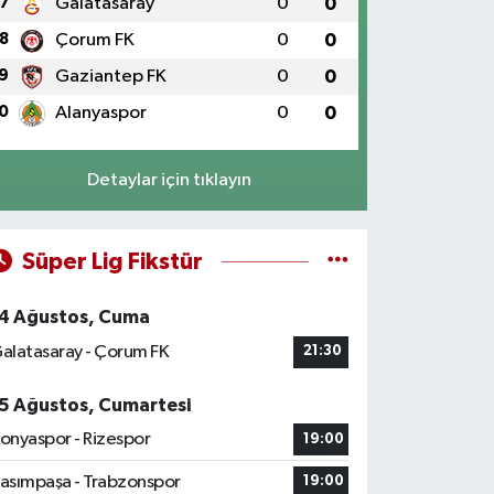
7
Galatasaray
0
0
8
Çorum FK
0
0
9
Gaziantep FK
0
0
0
Alanyaspor
0
0
Detaylar için tıklayın
Süper Lig Fikstür
4 Ağustos, Cuma
alatasaray - Çorum FK
21:30
5 Ağustos, Cumartesi
onyaspor - Rizespor
19:00
asımpaşa - Trabzonspor
19:00