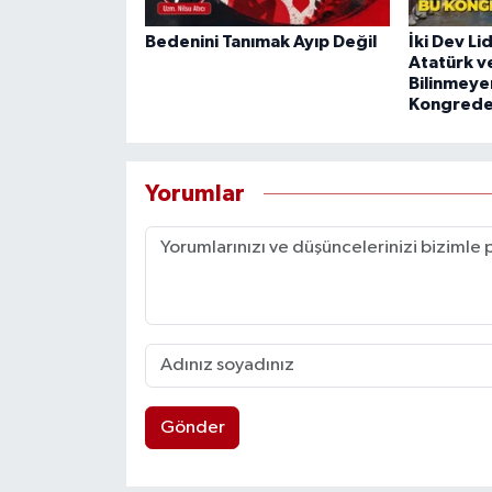
Bedenini Tanımak Ayıp Değil
İki Dev Li
Atatürk v
Bilinmeyen
Kongrede
Yorumlar
Gönder