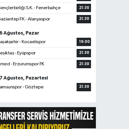
ençlerbirliği S.K. - Fenerbahçe
21:30
aziantep FK - Alanyaspor
21:30
6 Ağustos, Pazar
aşakşehir - Kocaelispor
19:00
eşiktaş - Eyüpspor
21:30
med - Erzurumspor FK
21:30
7 Ağustos, Pazartesi
amsunspor - Göztepe
21:30