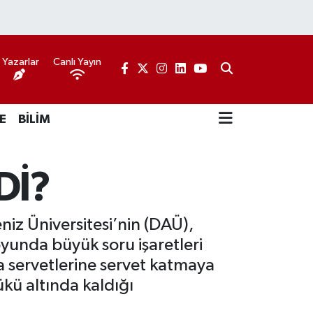
Yazarlar
Canlı Yayın
E
BİLİM
Dİ?
iz Üniversitesi’nin (DAÜ),
yunda büyük soru işaretleri
la servetlerine servet katmaya
ü altında kaldığı