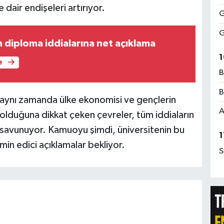
dair endişeleri artırıyor.
G
G
 diploma iddialarına net açıklama
1
e
B
B
, aynı zamanda ülke ekonomisi ve gençlerin
A
 olduğuna dikkat çeken çevreler, tüm iddiaların
ni savunuyor. Kamuoyu şimdi, üniversitenin bu
1
min edici açıklamalar bekliyor.
S