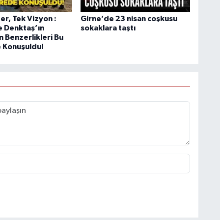
der, Tek Vizyon :
Girne’de 23 nisan coşkusu
e Denktaş’ın
sokaklara taştı
 Benzerlikleri Bu
 Konuşuldu!