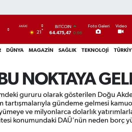
Foto Galeri
Video
BITCOIN
°
21
64.475,47
0.66
DOLAR
47,5971
0.05
R
DÜNYA
MAGAZİN
SAĞLIK
TEKNOLOJİ
TÜRKİY
EURO
55,1336
0.18
STERLİN
64,2534
0.22
BU NOKTAYA GEL
GRAM ALTIN
6518.23
0.39
BİST100
imdeki gururu olarak gösterilen Doğu Akden
13.703
0
im tartışmalarıyla gündeme gelmesi kamuo
üyümeye ve milyonlarca dolarlık yatırımlar
itesi konumundaki DAÜ’nün neden borç yük