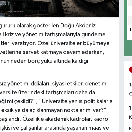
 gururu olarak gösterilen Doğu Akdeniz
1
ali kriz ve yönetim tartışmalarıyla gündeme
leri yaratıyor. Özel üniversiteler büyümeye
servetlerine servet katmaya devam ederken,
nün neden borç yükü altında kaldığı
yönetim iddiaları, siyasi etkiler, denetim
1
niversite üzerindeki tartışmaları daha da
G
mi çekildi?”, “Üniversite yanlış politikalarla
1
 eksik ya da açıklanmayan noktalar mı var?”
K
 başlandı. Özellikle akademik kadrolar, kadro
işkisi ve çalışanlar arasında yaşanan maaş ve
K