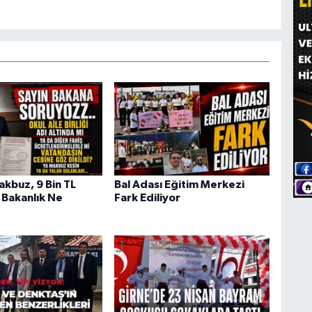
akbuz, 9 Bin TL
Bal Adası Eğitim Merkezi
 Bakanlık Ne
Fark Ediliyor