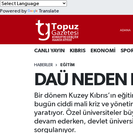
Powered by
Translate
KIBRIS
Lefkoşa Nöbetçi Eczaneler
DÜNYA
Lefkoşa Hava Durumu
CANLI YAYIN
KIBRIS
EKONOMİ
SPO
EKONOMİ
Lefkoşa Trafik Yoğunluk Haritası
HABERLER
EĞİTİM
MAGAZİN
Süper Lig Puan Durumu ve Fikstür
DAÜ NEDEN 
SAĞLIK
Tüm Manşetler
Bir dönem Kuzey Kıbrıs’ın eğit
SPOR
Son Dakika Haberleri
bugün ciddi mali kriz ve yönet
yaratıyor. Özel üniversiteler b
TEKNOLOJİ
Haber Arşivi
devam ederken, devlet ünivers
TÜRKİYE
sorgulanıyor.