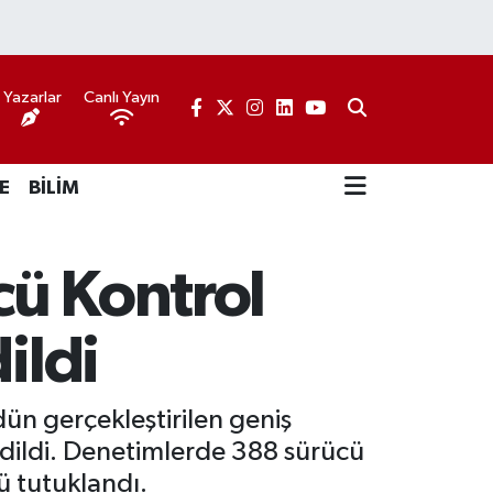
Yazarlar
Canlı Yayın
E
BİLİM
cü Kontrol
ildi
dün gerçekleştirilen geniş
edildi. Denetimlerde 388 sürücü
ü tutuklandı.