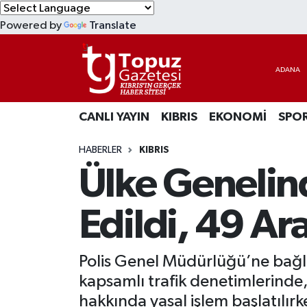
Powered by
Translate
KIBRIS
Lefkoşa Nöbetçi Eczaneler
DÜNYA
Lefkoşa Hava Durumu
CANLI YAYIN
KIBRIS
EKONOMİ
SPO
EKONOMİ
Lefkoşa Trafik Yoğunluk Haritası
HABERLER
KIBRIS
MAGAZİN
Süper Lig Puan Durumu ve Fikstür
Ülke Genelin
SAĞLIK
Tüm Manşetler
Edildi, 49 Ar
SPOR
Son Dakika Haberleri
Polis Genel Müdürlüğü’ne bağlı 
TEKNOLOJİ
Haber Arşivi
kapsamlı trafik denetimlerinde
TÜRKİYE
hakkında yasal işlem başlatılırk