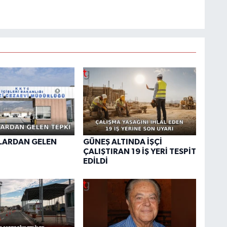
ARDAN GELEN
GÜNEŞ ALTINDA İŞÇİ
ÇALIŞTIRAN 19 İŞ YERİ TESPİT
EDİLDİ