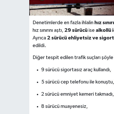
Denetimlerde en fazla ihlalin
hız sını
hız sınırını aştı,
29 sürücü
ise
alkollü 
Ayrıca
2 sürücü ehliyetsiz ve sigor
edildi.
Diğer tespit edilen trafik suçları şöyle 
9 sürücü sigortasız araç kullandı,
5 sürücü cep telefonu ile konuştu
2 sürücü emniyet kemeri takmadı,
8 sürücü muayenesiz,