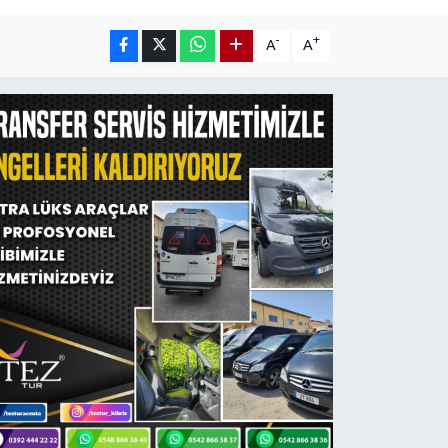
-
+
A
A