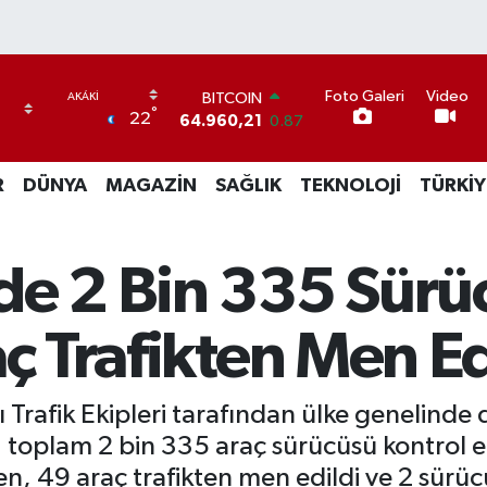
Foto Galeri
Video
BITCOIN
°
22
64.960,21
0.87
DOLAR
47,7436
0.18
R
DÜNYA
MAGAZİN
SAĞLIK
TEKNOLOJİ
TÜRKİY
EURO
55,2510
0.32
STERLİN
64,4811
0.38
de 2 Bin 335 Sürü
GRAM ALTIN
6648.99
2.59
BİST100
aç Trafikten Men Ed
13.773
-19
Trafik Ekipleri tarafından ülke genelinde 
, toplam 2 bin 335 araç sürücüsü kontrol 
en, 49 araç trafikten men edildi ve 2 sürüc