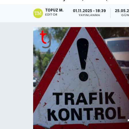
TOPUZ M.
01.11.2025 - 18:39
25.05.2
EDITÖR
YAYINLANMA
GÜN