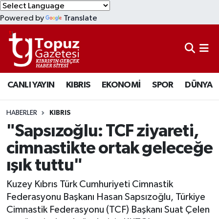
Powered by
Translate
KIBRIS
Lefkoşa Nöbetçi Eczaneler
DÜNYA
Lefkoşa Hava Durumu
CANLI YAYIN
KIBRIS
EKONOMİ
SPOR
DÜNYA
EKONOMİ
Lefkoşa Trafik Yoğunluk Haritası
MAGAZİN
Süper Lig Puan Durumu ve Fikstür
HABERLER
KIBRIS
"Sapsızoğlu: TCF ziyareti,
SAĞLIK
Tüm Manşetler
cimnastikte ortak geleceğe
ışık tuttu"
SPOR
Son Dakika Haberleri
Kuzey Kıbrıs Türk Cumhuriyeti Cimnastik
TEKNOLOJİ
Haber Arşivi
Federasyonu Başkanı Hasan Sapsızoğlu, Türkiye
Cimnastik Federasyonu (TCF) Başkanı Suat Çelen
TÜRKİYE