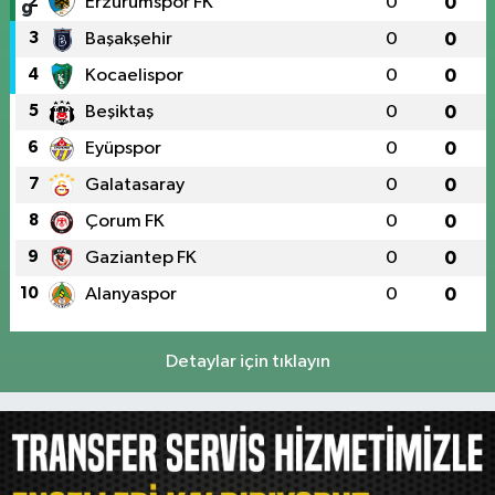
2
Erzurumspor FK
0
0
3
Başakşehir
0
0
4
Kocaelispor
0
0
5
Beşiktaş
0
0
6
Eyüpspor
0
0
7
Galatasaray
0
0
8
Çorum FK
0
0
9
Gaziantep FK
0
0
10
Alanyaspor
0
0
Detaylar için tıklayın