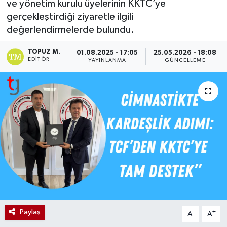
ve yönetim kurulu üyelerinin KKTC’ye
gerçekleştirdiği ziyaretle ilgili
değerlendirmelerde bulundu.
TOPUZ M.
01.08.2025 - 17:05
25.05.2026 - 18:08
EDITÖR
YAYINLANMA
GÜNCELLEME
Paylaş
-
+
A
A