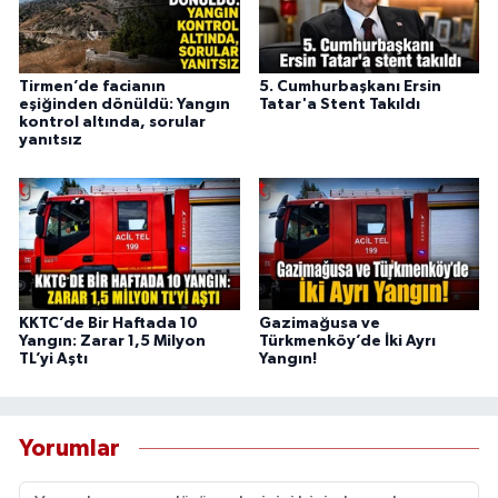
Tirmen’de facianın
5. Cumhurbaşkanı Ersin
eşiğinden dönüldü: Yangın
Tatar'a Stent Takıldı
kontrol altında, sorular
yanıtsız
KKTC’de Bir Haftada 10
Gazimağusa ve
Yangın: Zarar 1,5 Milyon
Türkmenköy’de İki Ayrı
TL’yi Aştı
Yangın!
Yorumlar