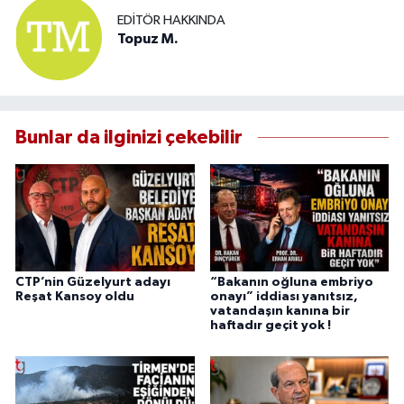
EDITÖR HAKKINDA
Topuz M.
Bunlar da ilginizi çekebilir
CTP’nin Güzelyurt adayı
“Bakanın oğluna embriyo
Reşat Kansoy oldu
onayı” iddiası yanıtsız,
vatandaşın kanına bir
haftadır geçit yok !