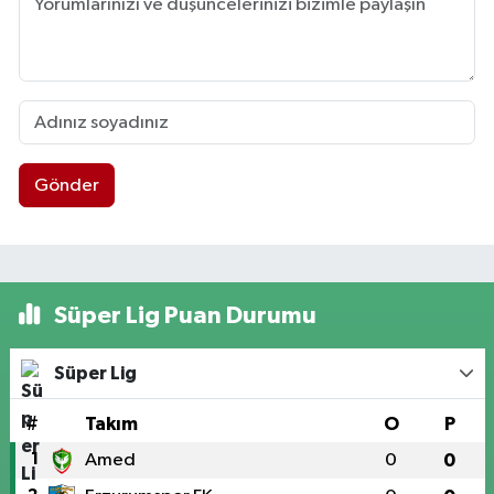
Gönder
Süper Lig Puan Durumu
Süper Lig
#
Takım
O
P
1
Amed
0
0