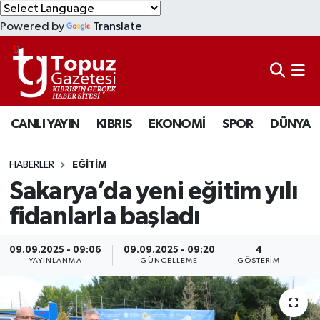
Powered by
Translate
KIBRIS
Lefkoşa Nöbetçi Eczaneler
DÜNYA
Lefkoşa Hava Durumu
CANLI YAYIN
KIBRIS
EKONOMİ
SPOR
DÜNYA
EKONOMİ
Lefkoşa Trafik Yoğunluk Haritası
MAGAZİN
Süper Lig Puan Durumu ve Fikstür
HABERLER
EĞİTİM
Sakarya’da yeni eğitim yılı
SAĞLIK
Tüm Manşetler
fidanlarla başladı
SPOR
Son Dakika Haberleri
09.09.2025 - 09:06
09.09.2025 - 09:20
4
YAYINLANMA
GÜNCELLEME
GÖSTERIM
TEKNOLOJİ
Haber Arşivi
TÜRKİYE