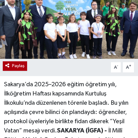
Paylaş
-
+
A
A
Sakarya’da 2025–2026 eğitim öğretim yılı,
İlköğretim Haftası kapsamında Kurtuluş
İlkokulu’nda düzenlenen törenle başladı. Bu yılın
açılışında çevre bilinci ön plandaydı: öğrenciler,
protokol üyeleriyle birlikte fidan dikerek “Yeşil
Vatan” mesajı verdi.
SAKARYA (İGFA) -
İl Millî