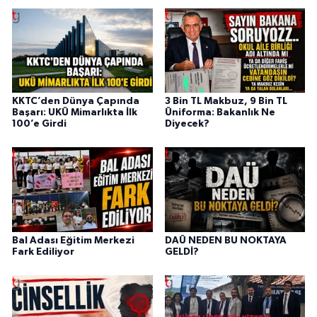
KKTC’den Dünya Çapında
3 Bin TL Makbuz, 9 Bin TL
Başarı: UKÜ Mimarlıkta İlk
Üniforma: Bakanlık Ne
100’e Girdi
Diyecek?
Bal Adası Eğitim Merkezi
DAÜ NEDEN BU NOKTAYA
Fark Ediliyor
GELDİ?