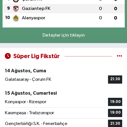
9
Gaziantep FK
0
0
10
Alanyaspor
0
0
Detaylar için tıklayın
Süper Lig Fikstür
14 Ağustos, Cuma
Galatasaray - Çorum FK
21:30
15 Ağustos, Cumartesi
Konyaspor - Rizespor
19:00
Kasımpaşa - Trabzonspor
19:00
Gençlerbirliği S.K. - Fenerbahçe
21:30