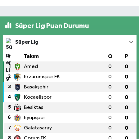
Süper Lig Puan Durumu
Süper Lig
#
Takım
O
P
1
Amed
0
0
2
Erzurumspor FK
0
0
3
Başakşehir
0
0
4
Kocaelispor
0
0
5
Beşiktaş
0
0
6
Eyüpspor
0
0
7
Galatasaray
0
0
8
Çorum FK
0
0