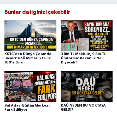
Bunlar da ilginizi çekebilir
KKTC’den Dünya Çapında
3 Bin TL Makbuz, 9 Bin TL
Başarı: UKÜ Mimarlıkta İlk
Üniforma: Bakanlık Ne
100’e Girdi
Diyecek?
Bal Adası Eğitim Merkezi
DAÜ NEDEN BU NOKTAYA
Fark Ediliyor
GELDİ?