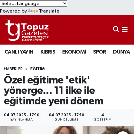
Powered by
Translate
KIBRIS
Lefkoşa Nöbetçi Eczaneler
DÜNYA
Lefkoşa Hava Durumu
CANLI YAYIN
KIBRIS
EKONOMİ
SPOR
DÜNYA
EKONOMİ
Lefkoşa Trafik Yoğunluk Haritası
MAGAZİN
Süper Lig Puan Durumu ve Fikstür
HABERLER
EĞİTİM
Özel eğitime 'etik'
SAĞLIK
Tüm Manşetler
yönerge... 11 ilke ile
eğitimde yeni dönem
SPOR
Son Dakika Haberleri
TEKNOLOJİ
Haber Arşivi
04.07.2025 - 17:10
04.07.2025 - 17:10
4
YAYINLANMA
GÜNCELLEME
GÖSTERIM
TÜRKİYE