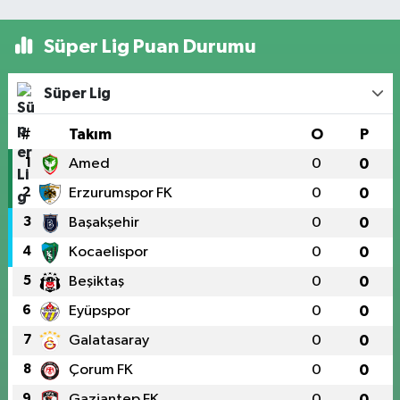
Süper Lig Puan Durumu
Süper Lig
#
Takım
O
P
1
Amed
0
0
2
Erzurumspor FK
0
0
3
Başakşehir
0
0
4
Kocaelispor
0
0
5
Beşiktaş
0
0
6
Eyüpspor
0
0
7
Galatasaray
0
0
8
Çorum FK
0
0
9
Gaziantep FK
0
0