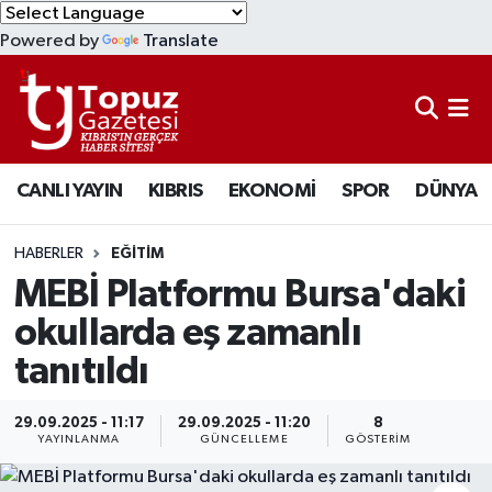
Powered by
Translate
KIBRIS
Lefkoşa Nöbetçi Eczaneler
DÜNYA
Lefkoşa Hava Durumu
CANLI YAYIN
KIBRIS
EKONOMİ
SPOR
DÜNYA
EKONOMİ
Lefkoşa Trafik Yoğunluk Haritası
MAGAZİN
Süper Lig Puan Durumu ve Fikstür
HABERLER
EĞİTİM
MEBİ Platformu Bursa'daki
SAĞLIK
Tüm Manşetler
okullarda eş zamanlı
tanıtıldı
SPOR
Son Dakika Haberleri
TEKNOLOJİ
Haber Arşivi
29.09.2025 - 11:17
29.09.2025 - 11:20
8
YAYINLANMA
GÜNCELLEME
GÖSTERIM
TÜRKİYE