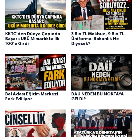
KKTC’den Dünya Çapında
3 Bin TL Makbuz, 9 Bin TL
Başarı: UKÜ Mimarlıkta İlk
Üniforma: Bakanlık Ne
100’e Girdi
Diyecek?
Bal Adası Eğitim Merkezi
DAÜ NEDEN BU NOKTAYA
Fark Ediliyor
GELDİ?