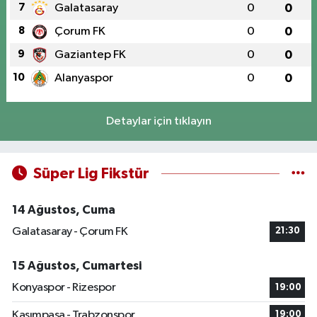
7
Galatasaray
0
0
8
Çorum FK
0
0
9
Gaziantep FK
0
0
10
Alanyaspor
0
0
Detaylar için tıklayın
Süper Lig Fikstür
14 Ağustos, Cuma
Galatasaray - Çorum FK
21:30
15 Ağustos, Cumartesi
Konyaspor - Rizespor
19:00
Kasımpaşa - Trabzonspor
19:00