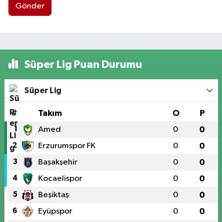
Gönder
Süper Lig Puan Durumu
Süper Lig
#
Takım
O
P
1
Amed
0
0
2
Erzurumspor FK
0
0
3
Başakşehir
0
0
4
Kocaelispor
0
0
5
Beşiktaş
0
0
6
Eyüpspor
0
0