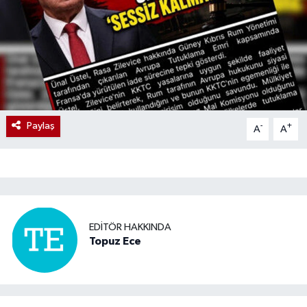
Paylaş
-
+
A
A
EDITÖR HAKKINDA
Topuz Ece