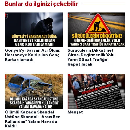
Bunlar da ilginizi çekebilir
Gönyeli’yi Sarsan Acı Ölüm:
Sürücülerin Dikkatine!
Hastaneye Kaldırılan Genç
Girne-Değirmenlik Yolu
Kurtarılamadı
Yarın 3 Saat Trafiğe
Kapatılacak
Ölümlü Kazada Skandal
Manşet
Üstüne Skandal: "Aracı Ben
Kullandım" Yalanı Havada
Kaldı!