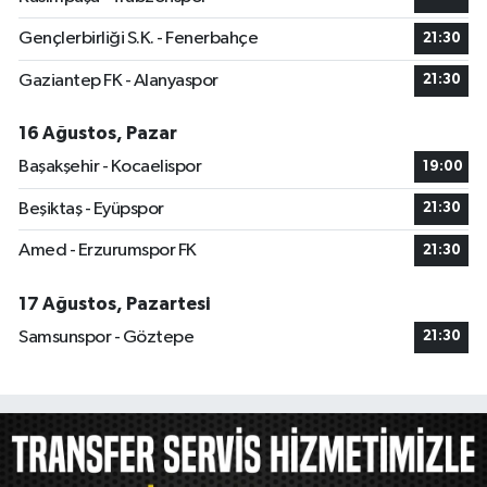
Gençlerbirliği S.K. - Fenerbahçe
21:30
Gaziantep FK - Alanyaspor
21:30
16 Ağustos, Pazar
Başakşehir - Kocaelispor
19:00
Beşiktaş - Eyüpspor
21:30
Amed - Erzurumspor FK
21:30
17 Ağustos, Pazartesi
Samsunspor - Göztepe
21:30