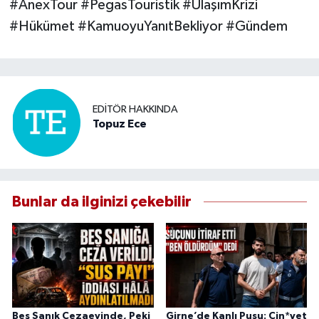
#AnexTour #PegasTouristik #UlaşımKrizi
#Hükümet #KamuoyuYanıtBekliyor #Gündem
EDITÖR HAKKINDA
Topuz Ece
Bunlar da ilginizi çekebilir
Beş Sanık Cezaevinde, Peki
Girne’de Kanlı Pusu: Cin*yet