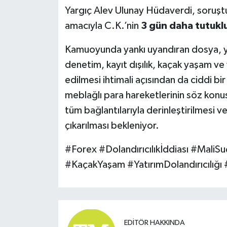
Yargıç Alev Ulunay Hüdaverdi, soruştu
amacıyla C.K.’nin
3 gün daha tutukl
Kamuoyunda yankı uyandıran dosya, yaln
denetim, kayıt dışılık, kaçak yaşam ve
edilmesi ihtimali açısından da ciddi bir
meblağlı para hareketlerinin söz kon
tüm bağlantılarıyla derinleştirilmesi v
çıkarılması bekleniyor.
#Forex #Dolandırıcılıkİddiası #Mal
#KaçakYaşam #YatırımDolandırıcılığı
EDITÖR HAKKINDA