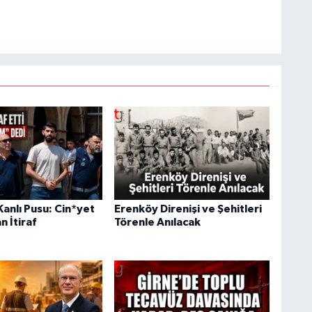
anlı Pusu: Cin*yet
Erenköy Direnişi ve Şehitleri
n İtiraf
Törenle Anılacak