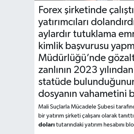
Forex şirketinde çalışt
yatırımcıları dolandırd
aylardır tutuklama emr
kimlik başvurusu yapma
Müdürlüğü’nde gözaltı
zanlının 2023 yılında
statüde bulunduğunun 
dosyanın vahametini b
Mali Suçlarla Mücadele Şubesi tarafın
bir yatırım şirketi çalışanı olarak tanıtt
doları
tutarındaki yatırım hesabını blok