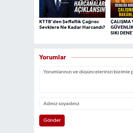
KTTB’den Şeffaflık Çağrısı:
ÇALIŞMA 
Sevklere Ne Kadar Harcandı?
GÜVENLİK
SIKI DEN
Yorumlar
Gönder