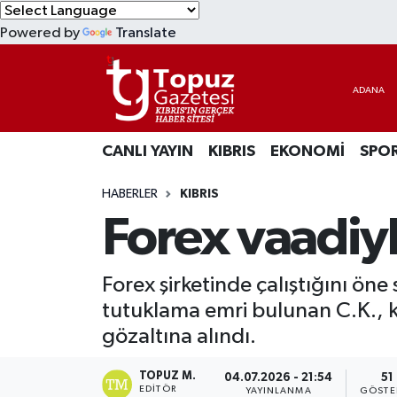
Powered by
Translate
KIBRIS
Lefkoşa Nöbetçi Eczaneler
DÜNYA
Lefkoşa Hava Durumu
CANLI YAYIN
KIBRIS
EKONOMİ
SPO
EKONOMİ
Lefkoşa Trafik Yoğunluk Haritası
HABERLER
KIBRIS
MAGAZİN
Süper Lig Puan Durumu ve Fikstür
Forex vaadiyle
SAĞLIK
Tüm Manşetler
Forex şirketinde çalıştığını öne
SPOR
Son Dakika Haberleri
tutuklama emri bulunan C.K., k
gözaltına alındı.
TEKNOLOJİ
Haber Arşivi
TOPUZ M.
04.07.2026 - 21:54
51
TÜRKİYE
EDITÖR
YAYINLANMA
GÖSTE