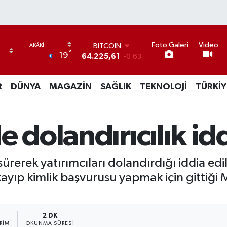
BITCOIN
Foto Galeri
Video
64.225,61
-0.63
°
19
DOLAR
47,7143
0.16
EURO
R
DÜNYA
MAGAZİN
SAĞLIK
TEKNOLOJİ
TÜRKİY
55,0317
-0.02
STERLİN
64,2463
0.07
GRAM ALTIN
 dolandırıcılık id
6510.40
0.45
BİST100
13.799
70
 sürerek yatırımcıları dolandırdığı iddia ed
ayıp kimlik başvurusu yapmak için gittiğ
2 DK
RIM
OKUNMA SÜRESI