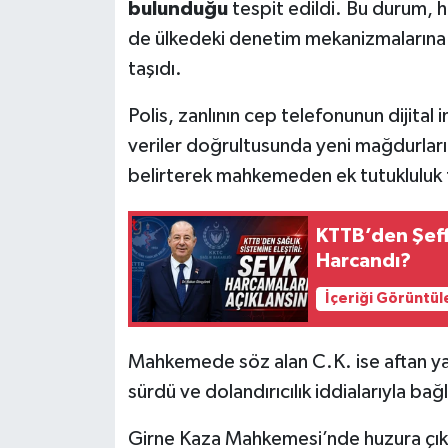
bulunduğu
tespit edildi. Bu durum, 
de ülkedeki denetim mekanizmalarına 
taşıdı.
Polis, zanlının cep telefonunun dijita
veriler doğrultusunda yeni mağdurların
belirterek mahkemeden ek tutukluluk t
KTTB’den Şeff
Harcandı?
İçeriği Görüntül
Mahkemede söz alan C.K. ise aftan ya
sürdü ve dolandırıcılık iddialarıyla ba
Girne Kaza Mahkemesi’nde huzura çıka