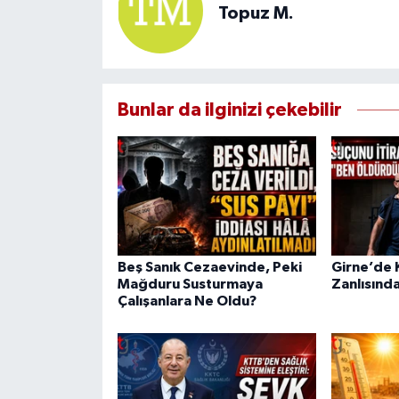
Topuz M.
Bunlar da ilginizi çekebilir
Beş Sanık Cezaevinde, Peki
Girne’de K
Mağduru Susturmaya
Zanlısında
Çalışanlara Ne Oldu?