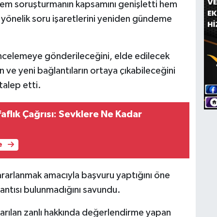
hem soruşturmanın kapsamını genişletti hem
yönelik soru işaretlerini yeniden gündeme
l incelemeye gönderileceğini, elde edilecek
 ve yeni bağlantıların ortaya çıkabileceğini
alep etti.
aflık Çağrısı: Sevklere Ne Kadar
e
rarlanmak amacıyla başvuru yaptığını öne
ğlantısı bulunmadığını savundu.
rılan zanlı hakkında değerlendirme yapan