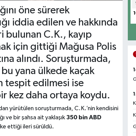
ığını öne sürerek
1
ığı iddia edilen ve hakkında
i bulunan C.K., kayıp
k için gittiği Mağusa Polis
na alındı. Soruşturmada,
n bu yana ülkede kaçak
1
G
tespit edilmesi ise
ir kez daha ortaya koydu.
1
K
dan yürütülen soruşturmada, C.K.’nin kendisini
K
ığı ve bir şahsa ait yaklaşık
350 bin ABD
e ettiği ileri sürüldü.
G