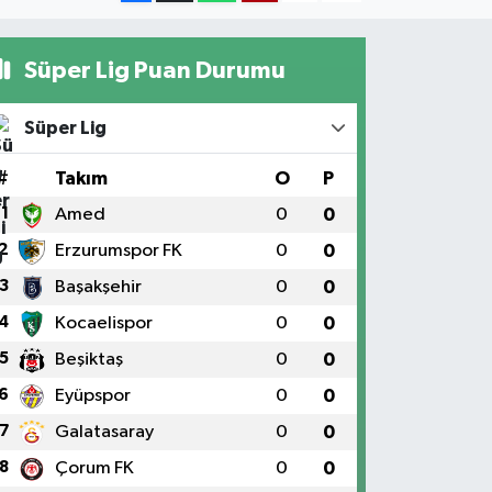
Süper Lig Puan Durumu
Süper Lig
#
Takım
O
P
1
Amed
0
0
2
Erzurumspor FK
0
0
3
Başakşehir
0
0
4
Kocaelispor
0
0
5
Beşiktaş
0
0
6
Eyüpspor
0
0
7
Galatasaray
0
0
8
Çorum FK
0
0