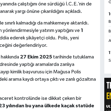
G
yanında çalıştığını öne sürdüğü İ.C.E.’nin de
narak yargı önüne çıkarıldığını açıkladı.
1
B
le sınırlı kalmadığı da mahkemeye aktarıldı.
n yönlendirmesiyle yatırım yaptığını ve
1
B
ddia ederek şikâyetçi oldu. Polis, yeni
A
ceğini değerlendiriyor.
1
 hakkında
27 Ekim 2025
tarihinde tutuklama
S
 adresinde yaptığı aramalarda zanlıya
kayıp kimlik başvurusu için Mağusa Polis
ki arama kaydı ortaya çıktı ve zanlı gözaltına
ceret kontrolünde ise dikkat çeken bir
3 yılından bu yana ülkede kaçak statüde