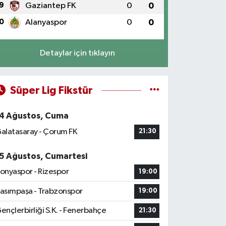
9
Gaziantep FK
0
0
0
Alanyaspor
0
0
Detaylar için tıklayın
Süper Lig Fikstür
4 Ağustos, Cuma
alatasaray - Çorum FK
21:30
5 Ağustos, Cumartesi
onyaspor - Rizespor
19:00
asımpaşa - Trabzonspor
19:00
ençlerbirliği S.K. - Fenerbahçe
21:30