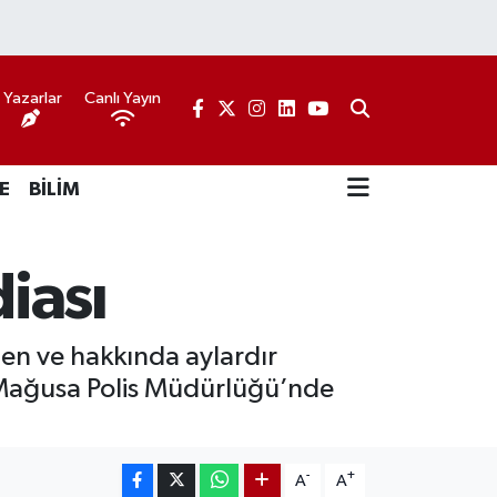
Yazarlar
Canlı Yayın
E
BİLİM
diası
ilen ve hakkında aylardır
i Mağusa Polis Müdürlüğü’nde
-
+
A
A