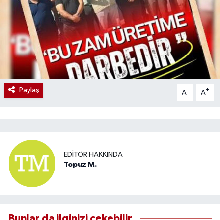
Paylaş
-
+
A
A
EDITÖR HAKKINDA
Topuz M.
Bunlar da ilginizi çekebilir