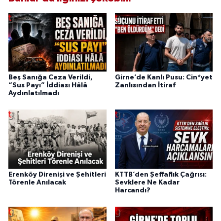
Beş Sanığa Ceza Verildi,
Girne’de Kanlı Pusu: Cin*yet
“Sus Payı” İddiası Hâlâ
Zanlısından İtiraf
Aydınlatılmadı
Erenköy Direnişi ve Şehitleri
KTTB’den Şeffaflık Çağrısı:
Törenle Anılacak
Sevklere Ne Kadar
Harcandı?