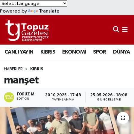
Powered by
Translate
KIBRIS
Lefkoşa Nöbetçi Eczaneler
DÜNYA
Lefkoşa Hava Durumu
CANLI YAYIN
KIBRIS
EKONOMİ
SPOR
DÜNYA
EKONOMİ
Lefkoşa Trafik Yoğunluk Haritası
MAGAZİN
Süper Lig Puan Durumu ve Fikstür
HABERLER
KIBRIS
manşet
SAĞLIK
Tüm Manşetler
TOPUZ M.
30.10.2025 - 17:48
25.05.2026 - 18:08
SPOR
Son Dakika Haberleri
EDITÖR
YAYINLANMA
GÜNCELLEME
TEKNOLOJİ
Haber Arşivi
TÜRKİYE