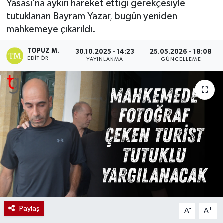
Yasası’na aykırı hareket ettiği gerekçesiyle
tutuklanan Bayram Yazar, bugün yeniden
mahkemeye çıkarıldı.
TOPUZ M.
30.10.2025 - 14:23
25.05.2026 - 18:08
EDITÖR
YAYINLANMA
GÜNCELLEME
Paylaş
-
+
A
A