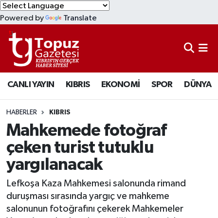
Powered by
Translate
KIBRIS
Lefkoşa Nöbetçi Eczaneler
DÜNYA
Lefkoşa Hava Durumu
CANLI YAYIN
KIBRIS
EKONOMİ
SPOR
DÜNYA
EKONOMİ
Lefkoşa Trafik Yoğunluk Haritası
MAGAZİN
Süper Lig Puan Durumu ve Fikstür
HABERLER
KIBRIS
Mahkemede fotoğraf
SAĞLIK
Tüm Manşetler
çeken turist tutuklu
yargılanacak
SPOR
Son Dakika Haberleri
Lefkoşa Kaza Mahkemesi salonunda rimand
TEKNOLOJİ
Haber Arşivi
duruşması sırasında yargıç ve mahkeme
salonunun fotoğrafını çekerek Mahkemeler
TÜRKİYE