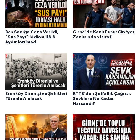
Beş Sanığa Ceza Verildi,
Girne’de Kanlı Pusu: Cin*yet
“Sus Payı” İddiası Hâlâ
Zanlısından İtiraf
Aydınlatılmadı
Erenköy Direnişi ve Şehitleri
KTTB’den Şeffaflık Çağrısı:
Törenle Anılacak
Sevklere Ne Kadar
Harcandı?