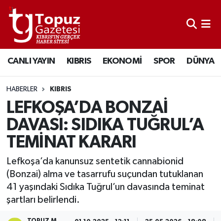
KIBRIS
Lefkoşa Nöbetçi Eczaneler
CANLI YAYIN
KIBRIS
EKONOMİ
SPOR
DÜNYA
DÜNYA
Lefkoşa Hava Durumu
EKONOMİ
Lefkoşa Trafik Yoğunluk Haritası
HABERLER
KIBRIS
LEFKOŞA’DA BONZAİ
MAGAZİN
Süper Lig Puan Durumu ve Fikstür
DAVASI: SIDIKA TUĞRUL’A
TEMİNAT KARARI
SAĞLIK
Tüm Manşetler
Lefkoşa’da kanunsuz sentetik cannabionid
SPOR
Son Dakika Haberleri
(Bonzai) alma ve tasarrufu suçundan tutuklanan
41 yaşındaki Sıdıka Tuğrul’un davasında teminat
TEKNOLOJİ
Haber Arşivi
şartları belirlendi.
TÜRKİYE