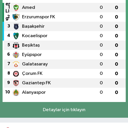
1
Amed
0
0
2
Erzurumspor FK
0
0
3
Başakşehir
0
0
4
Kocaelispor
0
0
5
Beşiktaş
0
0
6
Eyüpspor
0
0
7
Galatasaray
0
0
8
Çorum FK
0
0
9
Gaziantep FK
0
0
10
Alanyaspor
0
0
Detaylar için tıklayın