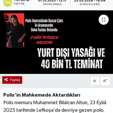
TOPUZ M.
01.10.2025 - 12:11
25.05.2026 - 18:08
EDITÖR
YAYINLANMA
GÜNCELLEME
Paylaş
-
+
A
A
Polis’in Mahkemede Aktardıkları
Polis memuru Muhammet Bilalcan Altun, 23 Eylül
2025 tarihinde Lefkoşa’da devriye gezen polis