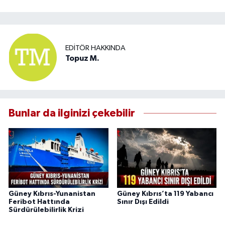
EDITÖR HAKKINDA
Topuz M.
Bunlar da ilginizi çekebilir
Güney Kıbrıs-Yunanistan
Güney Kıbrıs’ta 119 Yabancı
Feribot Hattında
Sınır Dışı Edildi
Sürdürülebilirlik Krizi