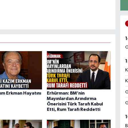
1
G
1
K
K
G
ım Erkman Hayatını
Erhürman: BM’nin
Mayınlardan Arındırma
G
Önerisini Türk Tarafı Kabul
Etti, Rum Tarafı Reddetti
1
B