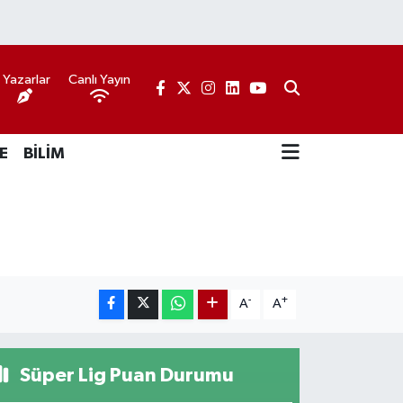
Yazarlar
Canlı Yayın
E
BİLİM
-
+
A
A
Süper Lig Puan Durumu