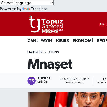
Powered by
Translate
KIBRIS
Lefkoşa Nöbetçi Eczaneler
DÜNYA
Lefkoşa Hava Durumu
CANLI YAYIN
KIBRIS
EKONOMİ
SPO
EKONOMİ
Lefkoşa Trafik Yoğunluk Haritası
HABERLER
KIBRIS
MAGAZİN
Süper Lig Puan Durumu ve Fikstür
Mnaşet
SAĞLIK
Tüm Manşetler
SPOR
Son Dakika Haberleri
TOPUZ E.
23.06.2026 - 08:35
17
EDITÖR
YAYINLANMA
GÖSTE
TEKNOLOJİ
Haber Arşivi
TÜRKİYE