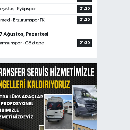
eşiktaş - Eyüpspor
21:30
med - Erzurumspor FK
21:30
7 Ağustos, Pazartesi
amsunspor - Göztepe
21:30