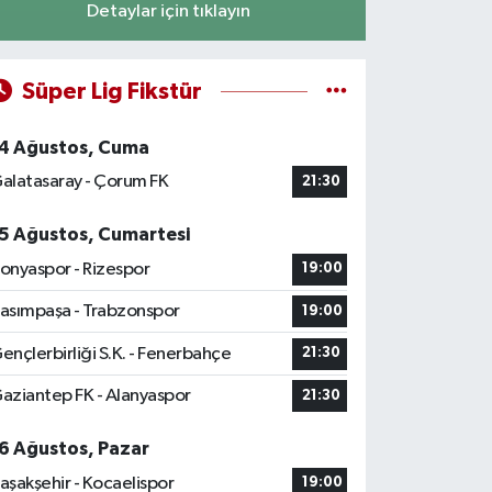
Detaylar için tıklayın
Süper Lig Fikstür
4 Ağustos, Cuma
alatasaray - Çorum FK
21:30
5 Ağustos, Cumartesi
onyaspor - Rizespor
19:00
asımpaşa - Trabzonspor
19:00
ençlerbirliği S.K. - Fenerbahçe
21:30
aziantep FK - Alanyaspor
21:30
6 Ağustos, Pazar
aşakşehir - Kocaelispor
19:00