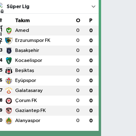
Süper Lig
#
Takım
O
P
1
Amed
0
0
2
Erzurumspor FK
0
0
3
Başakşehir
0
0
4
Kocaelispor
0
0
5
Beşiktaş
0
0
6
Eyüpspor
0
0
7
Galatasaray
0
0
8
Çorum FK
0
0
9
Gaziantep FK
0
0
0
Alanyaspor
0
0