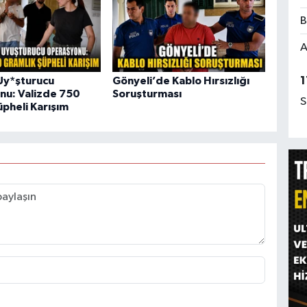
B
A
1
Uy*şturucu
Gönyeli’de Kablo Hırsızlığı
u: Valizde 750
Soruşturması
S
üpheli Karışım