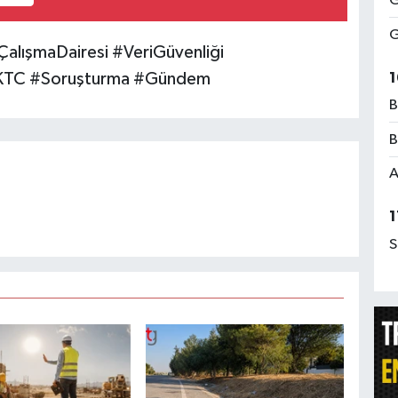
G
G
ÇalışmaDairesi #VeriGüvenliği
#KKTC #Soruşturma #Gündem
1
B
B
A
1
S