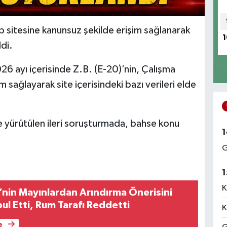
b sitesine kanunsuz şekilde erişim sağlanarak
1
ldi.
026 ayı içerisinde Z.B. (E-20)’nin, Çalışma
im sağlayarak site içerisindeki bazı verileri elde
ne yürütülen ileri soruşturmada, bahse konu
1
G
1
K
nin Mayınlardan Arındırma Önerisini
bul Etti, Rum Tarafı Reddetti
K
e