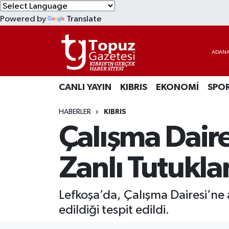
Powered by
Translate
KIBRIS
Lefkoşa Nöbetçi Eczaneler
DÜNYA
Lefkoşa Hava Durumu
CANLI YAYIN
KIBRIS
EKONOMİ
SPO
EKONOMİ
Lefkoşa Trafik Yoğunluk Haritası
HABERLER
KIBRIS
MAGAZİN
Süper Lig Puan Durumu ve Fikstür
Çalışma Daire
SAĞLIK
Tüm Manşetler
Zanlı Tutukla
SPOR
Son Dakika Haberleri
Lefkoşa’da, Çalışma Dairesi’ne a
TEKNOLOJİ
Haber Arşivi
edildiği tespit edildi.
TÜRKİYE