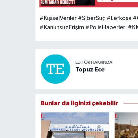
#KişiselVeriler #SiberSuç #Lefkoşa #
#KanunsuzErişim #PolisHaberleri 
EDITÖR HAKKINDA
Topuz Ece
Bunlar da ilginizi çekebilir