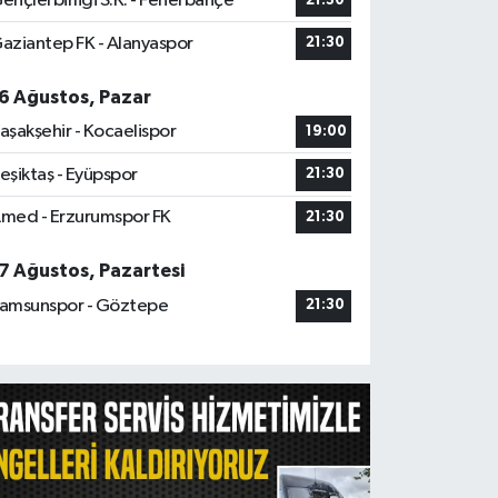
ençlerbirliği S.K. - Fenerbahçe
21:30
aziantep FK - Alanyaspor
21:30
6 Ağustos, Pazar
aşakşehir - Kocaelispor
19:00
eşiktaş - Eyüpspor
21:30
med - Erzurumspor FK
21:30
7 Ağustos, Pazartesi
amsunspor - Göztepe
21:30