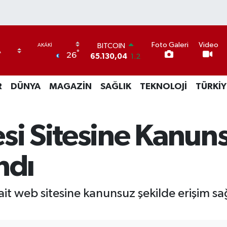
Foto Galeri
Video
BITCOIN
°
26
65.130,04
1.2
DOLAR
47,7106
0.17
R
DÜNYA
MAGAZİN
SAĞLIK
TEKNOLOJİ
TÜRKİY
EURO
55,1652
0.27
STERLİN
64,4046
0.35
si Sitesine Kanuns
GRAM ALTIN
6618.49
2.12
BİST100
ndı
13.773
-19
it web sitesine kanunsuz şekilde erişim sağl