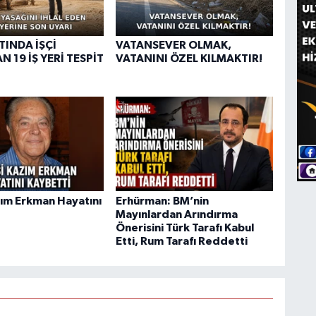
TINDA İŞÇİ
VATANSEVER OLMAK,
N 19 İŞ YERİ TESPİT
VATANINI ÖZEL KILMAKTIR!
ım Erkman Hayatını
Erhürman: BM’nin
Mayınlardan Arındırma
Önerisini Türk Tarafı Kabul
Etti, Rum Tarafı Reddetti