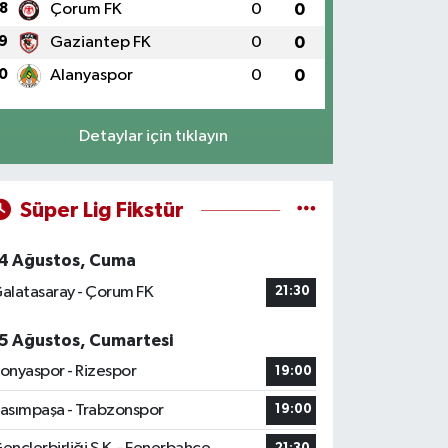
8
Çorum FK
0
0
9
Gaziantep FK
0
0
0
Alanyaspor
0
0
Detaylar için tıklayın
Süper Lig Fikstür
4 Ağustos, Cuma
alatasaray - Çorum FK
21:30
5 Ağustos, Cumartesi
onyaspor - Rizespor
19:00
asımpaşa - Trabzonspor
19:00