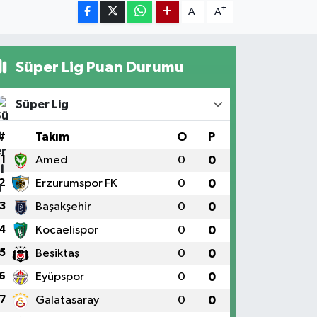
-
+
A
A
Süper Lig Puan Durumu
Süper Lig
#
Takım
O
P
1
Amed
0
0
2
Erzurumspor FK
0
0
3
Başakşehir
0
0
4
Kocaelispor
0
0
5
Beşiktaş
0
0
6
Eyüpspor
0
0
7
Galatasaray
0
0