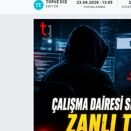
TOPUZ ECE
23.06.2026 - 13:05
2
EDITÖR
YAYINLANMA
GÖST