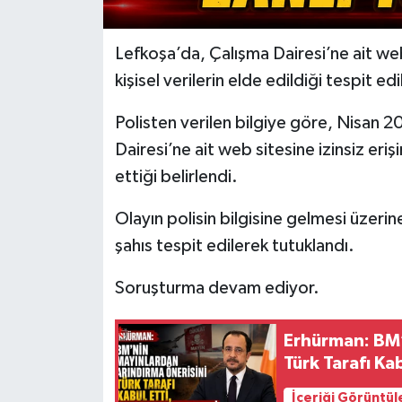
Lefkoşa’da, Çalışma Dairesi’ne ait we
kişisel verilerin elde edildiği tespit edi
Polisten verilen bilgiye göre, Nisan 2
Dairesi’ne ait web sitesine izinsiz eriş
ettiği belirlendi.
Olayın polisin bilgisine gelmesi üzeri
şahıs tespit edilerek tutuklandı.
Soruşturma devam ediyor.
Erhürman: BM’
Türk Tarafı Ka
İçeriği Görüntül