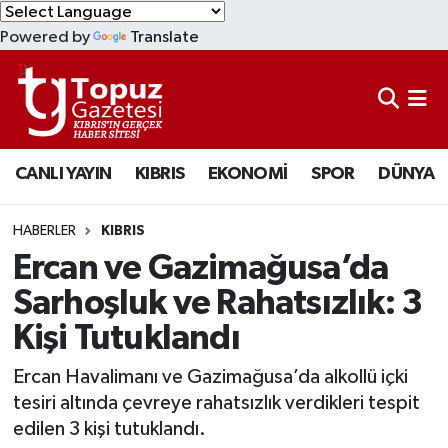
Powered by
Translate
KIBRIS
Lefkoşa Nöbetçi Eczaneler
DÜNYA
Lefkoşa Hava Durumu
CANLI YAYIN
KIBRIS
EKONOMİ
SPOR
DÜNYA
EKONOMİ
Lefkoşa Trafik Yoğunluk Haritası
MAGAZİN
Süper Lig Puan Durumu ve Fikstür
HABERLER
KIBRIS
Ercan ve Gazimağusa’da
SAĞLIK
Tüm Manşetler
Sarhoşluk ve Rahatsızlık: 3
Kişi Tutuklandı
SPOR
Son Dakika Haberleri
Ercan Havalimanı ve Gazimağusa’da alkollü içki
TEKNOLOJİ
Haber Arşivi
tesiri altında çevreye rahatsızlık verdikleri tespit
edilen 3 kişi tutuklandı.
TÜRKİYE