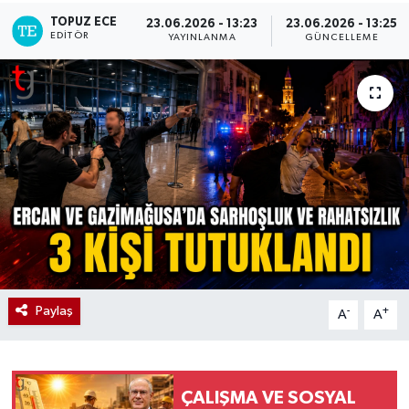
TOPUZ ECE
23.06.2026 - 13:23
23.06.2026 - 13:25
EDITÖR
YAYINLANMA
GÜNCELLEME
Paylaş
-
+
A
A
ÇALIŞMA VE SOSYAL