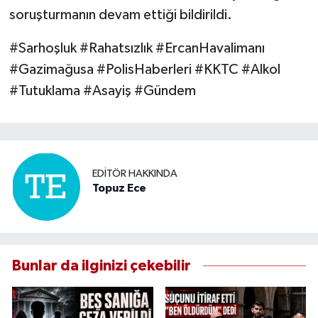
soruşturmanın devam ettiği bildirildi.
#Sarhoşluk #Rahatsızlık #ErcanHavalimanı
#Gazimağusa #PolisHaberleri #KKTC #Alkol
#Tutuklama #Asayiş #Gündem
EDITÖR HAKKINDA
Topuz Ece
Bunlar da ilginizi çekebilir