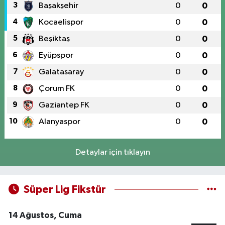
3
Başakşehir
0
0
4
Kocaelispor
0
0
5
Beşiktaş
0
0
6
Eyüpspor
0
0
7
Galatasaray
0
0
8
Çorum FK
0
0
9
Gaziantep FK
0
0
10
Alanyaspor
0
0
Detaylar için tıklayın
Süper Lig Fikstür
14 Ağustos, Cuma