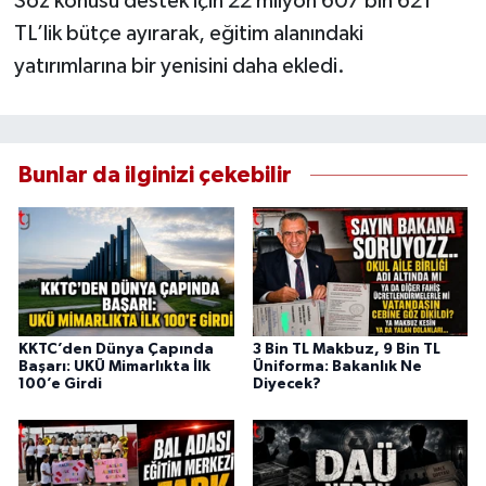
Söz konusu destek için 22 milyon 607 bin 621
TL’lik bütçe ayırarak, eğitim alanındaki
yatırımlarına bir yenisini daha ekledi.
Bunlar da ilginizi çekebilir
KKTC’den Dünya Çapında
3 Bin TL Makbuz, 9 Bin TL
Başarı: UKÜ Mimarlıkta İlk
Üniforma: Bakanlık Ne
100’e Girdi
Diyecek?