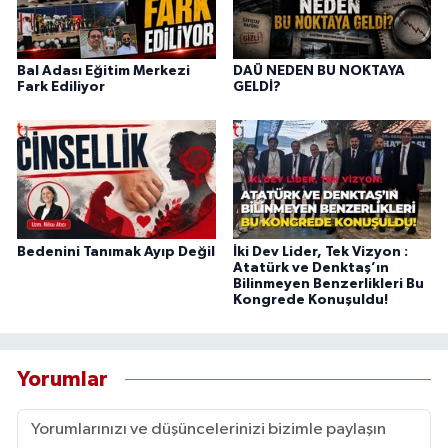
Bal Adası Eğitim Merkezi
DAÜ NEDEN BU NOKTAYA
Fark Ediliyor
GELDİ?
Bedenini Tanımak Ayıp Değil
İki Dev Lider, Tek Vizyon :
Atatürk ve Denktaş’ın
Bilinmeyen Benzerlikleri Bu
Kongrede Konuşuldu!
Yorumlar