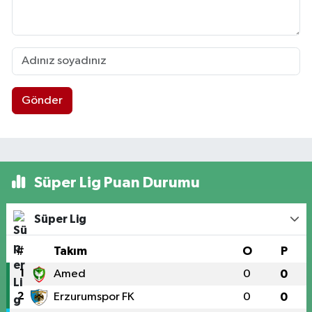
Gönder
Süper Lig Puan Durumu
Süper Lig
#
Takım
O
P
1
Amed
0
0
2
Erzurumspor FK
0
0