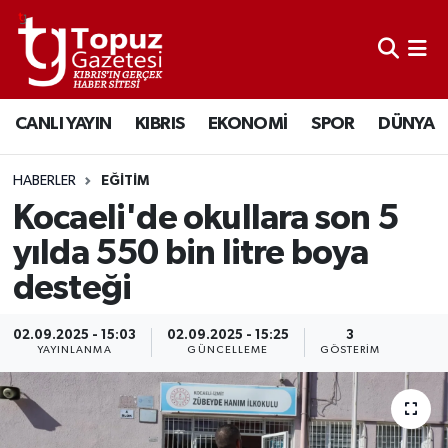
KIBRIS
Lefkoşa Nöbetçi Eczaneler
CANLI YAYIN
KIBRIS
EKONOMİ
SPOR
DÜNYA
DÜNYA
Lefkoşa Hava Durumu
EKONOMİ
Lefkoşa Trafik Yoğunluk Haritası
HABERLER
EĞİTİM
Kocaeli'de okullara son 5
MAGAZİN
Süper Lig Puan Durumu ve Fikstür
yılda 550 bin litre boya
desteği
SAĞLIK
Tüm Manşetler
SPOR
Son Dakika Haberleri
02.09.2025 - 15:03
02.09.2025 - 15:25
3
YAYINLANMA
GÜNCELLEME
GÖSTERIM
TEKNOLOJİ
Haber Arşivi
TÜRKİYE