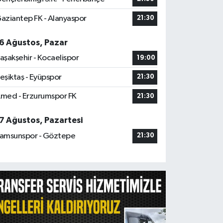
aziantep FK - Alanyaspor
21:30
6 Ağustos, Pazar
aşakşehir - Kocaelispor
19:00
eşiktaş - Eyüpspor
21:30
med - Erzurumspor FK
21:30
7 Ağustos, Pazartesi
amsunspor - Göztepe
21:30