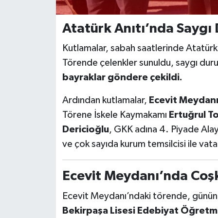
Atatürk Anıtı’nda Saygı 
Kutlamalar, sabah saatlerinde Atatürk
Törende çelenkler sunuldu, saygı dur
bayraklar göndere çekildi.
Ardından kutlamalar,
Ecevit Meydanı
Törene İskele Kaymakamı
Ertuğrul T
Dericioğlu
, GKK adına 4. Piyade Al
ve çok sayıda kurum temsilcisi ile vata
Ecevit Meydanı’nda Coş
Ecevit Meydanı’ndaki törende, günün 
Bekirpaşa Lisesi Edebiyat Öğretm