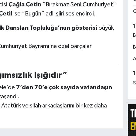
cisi
Çağla Çetin
“Bırakmaz Seni Cumhuriyet”
G
Çetil
ise “Bugün” adlı şiiri seslendirdi.
1
lk Dansları Topluluğu’nun gösterisi
büyük
B
Cumhuriyet Bayramı’na özel parçalar
B
A
1
msızlık Işığıdır”
S
kele’de
7’den 70’e çok sayıda vatandaşın
yaşandı.
Atatürk ve silah arkadaşlarını bir kez daha