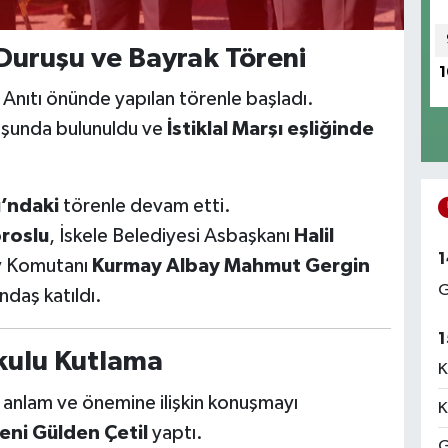
Duruşu ve Bayrak Töreni
1
 Anıtı önünde yapılan törenle başladı.
uşunda bulunuldu ve
İstiklal Marşı eşliğinde
’ndaki
törenle devam etti.
oroslu
, İskele Belediyesi Asbaşkanı
Halil
1
ay Komutanı
Kurmay Albay Mahmut Gergin
G
ndaş katıldı.
1
kulu Kutlama
K
anlam ve önemine ilişkin konuşmayı
K
eni Gülden Çetil
yaptı.
G