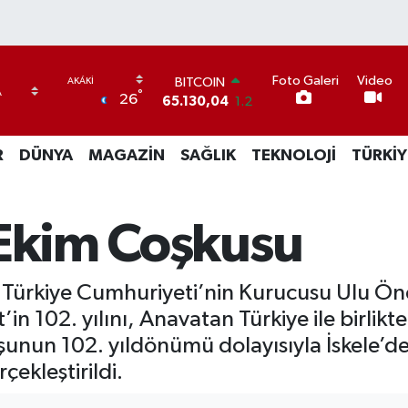
BITCOIN
Foto Galeri
Video
65.130,04
1.2
°
26
DOLAR
47,7106
0.17
EURO
R
DÜNYA
MAGAZİN
SAĞLIK
TEKNOLOJİ
TÜRKİY
55,1652
0.27
STERLİN
64,4046
0.35
 Ekim Coşkusu
GRAM ALTIN
6618.49
2.12
BİST100
13.773
-19
, Türkiye Cumhuriyeti’nin Kurucusu Ulu Ö
n 102. yılını, Anavatan Türkiye ile birlikt
şunun 102. yıldönümü dolayısıyla İskele’d
ekleştirildi.