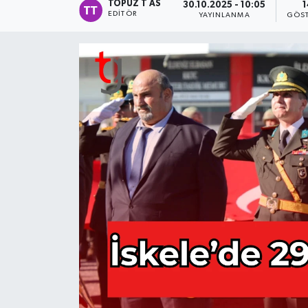
TOPUZ T AS
30.10.2025 - 10:05
1
EDITÖR
YAYINLANMA
GÖST