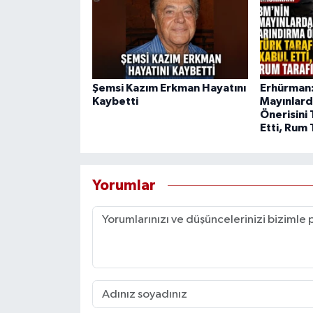
Şemsi Kazım Erkman Hayatını
Erhürman:
Kaybetti
Mayınlard
Önerisini 
Etti, Rum 
Yorumlar