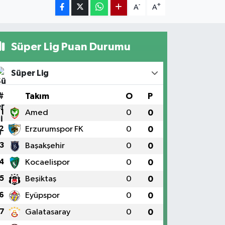
-
+
A
A
Süper Lig Puan Durumu
Süper Lig
#
Takım
O
P
1
Amed
0
0
2
Erzurumspor FK
0
0
3
Başakşehir
0
0
4
Kocaelispor
0
0
5
Beşiktaş
0
0
6
Eyüpspor
0
0
7
Galatasaray
0
0