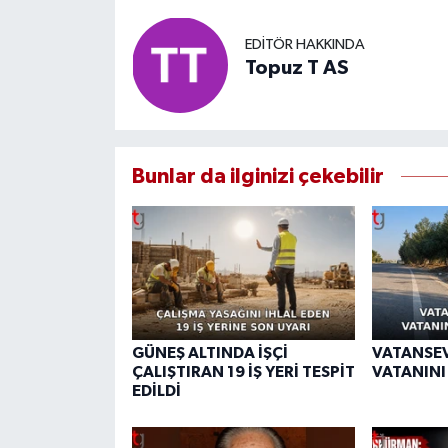
EDITÖR HAKKINDA
Topuz T AS
Bunlar da ilginizi çekebilir
GÜNEŞ ALTINDA İŞÇİ
VATANSE
ÇALIŞTIRAN 19 İŞ YERİ TESPİT
VATANINI
EDİLDİ