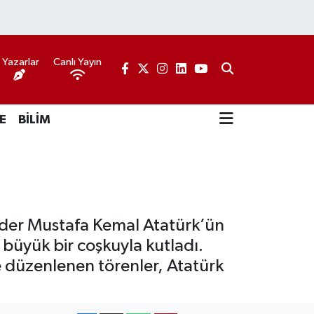
Yazarlar
Canlı Yayın
E
BİLİM
nder Mustafa Kemal Atatürk’ün
e büyük bir coşkuyla kutladı.
e düzenlenen törenler, Atatürk