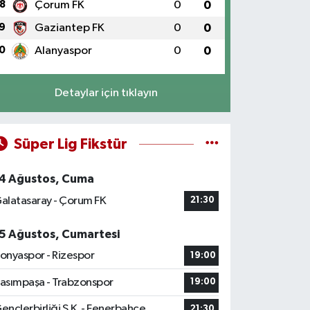
8
Çorum FK
0
0
9
Gaziantep FK
0
0
0
Alanyaspor
0
0
Detaylar için tıklayın
Süper Lig Fikstür
4 Ağustos, Cuma
alatasaray - Çorum FK
21:30
5 Ağustos, Cumartesi
onyaspor - Rizespor
19:00
asımpaşa - Trabzonspor
19:00
ençlerbirliği S.K. - Fenerbahçe
21:30