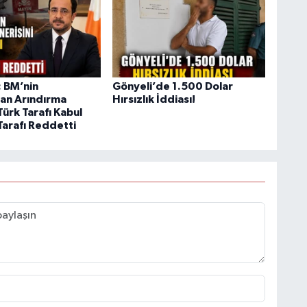
 BM’nin
Gönyeli’de 1.500 Dolar
an Arındırma
Hırsızlık İddiası!
Türk Tarafı Kabul
Tarafı Reddetti