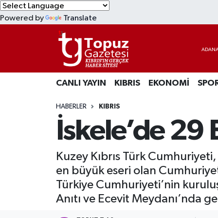
Powered by
Translate
KIBRIS
Lefkoşa Nöbetçi Eczaneler
DÜNYA
Lefkoşa Hava Durumu
CANLI YAYIN
KIBRIS
EKONOMİ
SPO
EKONOMİ
Lefkoşa Trafik Yoğunluk Haritası
HABERLER
KIBRIS
MAGAZİN
Süper Lig Puan Durumu ve Fikstür
İskele’de 29
SAĞLIK
Tüm Manşetler
Kuzey Kıbrıs Türk Cumhuriyeti
SPOR
Son Dakika Haberleri
en büyük eseri olan Cumhuriyet’i
Türkiye Cumhuriyeti’nin kurulu
TEKNOLOJİ
Haber Arşivi
Anıtı ve Ecevit Meydanı’nda gerç
TÜRKİYE