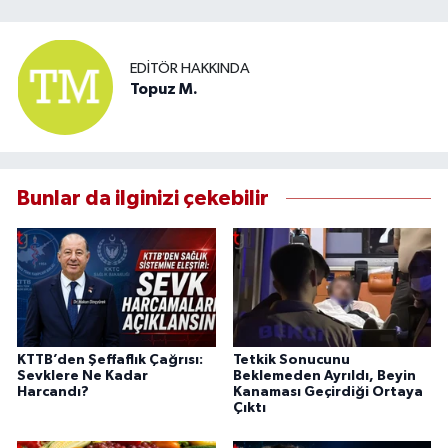
EDITÖR HAKKINDA
Topuz M.
Bunlar da ilginizi çekebilir
KTTB’den Şeffaflık Çağrısı:
Tetkik Sonucunu
Sevklere Ne Kadar
Beklemeden Ayrıldı, Beyin
Harcandı?
Kanaması Geçirdiği Ortaya
Çıktı