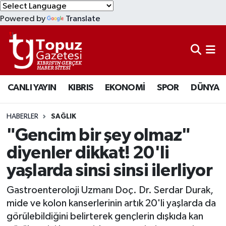
Powered by
Translate
KIBRIS
Lefkoşa Nöbetçi Eczaneler
DÜNYA
Lefkoşa Hava Durumu
CANLI YAYIN
KIBRIS
EKONOMİ
SPOR
DÜNYA
EKONOMİ
Lefkoşa Trafik Yoğunluk Haritası
MAGAZİN
Süper Lig Puan Durumu ve Fikstür
HABERLER
SAĞLIK
"Gencim bir şey olmaz"
SAĞLIK
Tüm Manşetler
diyenler dikkat! 20'li
yaşlarda sinsi sinsi ilerliyor
SPOR
Son Dakika Haberleri
Gastroenteroloji Uzmanı Doç. Dr. Serdar Durak,
TEKNOLOJİ
Haber Arşivi
mide ve kolon kanserlerinin artık 20'li yaşlarda da
görülebildiğini belirterek gençlerin dışkıda kan
TÜRKİYE