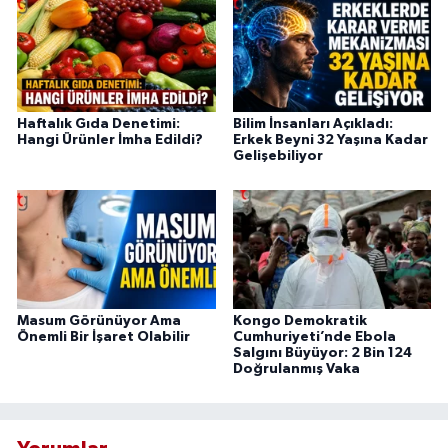
Haftalık Gıda Denetimi:
Bilim İnsanları Açıkladı:
Hangi Ürünler İmha Edildi?
Erkek Beyni 32 Yaşına Kadar
Gelişebiliyor
Masum Görünüyor Ama
Kongo Demokratik
Önemli Bir İşaret Olabilir
Cumhuriyeti’nde Ebola
Salgını Büyüyor: 2 Bin 124
Doğrulanmış Vaka