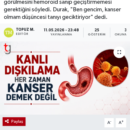
görülmesini hemoroid sanıp geçiştirmemesi
gerektiğini söyledi. Durak, "Ben gencim, kanser
olmam düşüncesi tanıyı geciktiriyor" dedi.
TOPUZ M.
11.05.2026 - 23:48
25
3 
EDITÖR
YAYINLANMA
GÖSTERIM
OKUNMA 
Paylaş
-
+
A
A