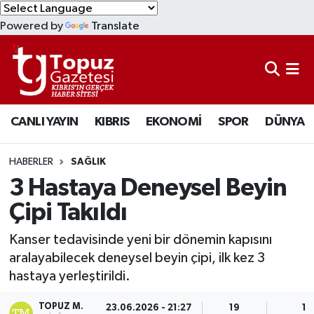
Powered by
Translate
KIBRIS
Lefkoşa Nöbetçi Eczaneler
DÜNYA
Lefkoşa Hava Durumu
CANLI YAYIN
KIBRIS
EKONOMİ
SPOR
DÜNYA
EKONOMİ
Lefkoşa Trafik Yoğunluk Haritası
MAGAZİN
Süper Lig Puan Durumu ve Fikstür
HABERLER
SAĞLIK
3 Hastaya Deneysel Beyin
SAĞLIK
Tüm Manşetler
Çipi Takıldı
SPOR
Son Dakika Haberleri
Kanser tedavisinde yeni bir dönemin kapısını
aralayabilecek deneysel beyin çipi, ilk kez 3
TEKNOLOJİ
Haber Arşivi
hastaya yerleştirildi.
TÜRKİYE
TOPUZ M.
23.06.2026 - 21:27
19
1 