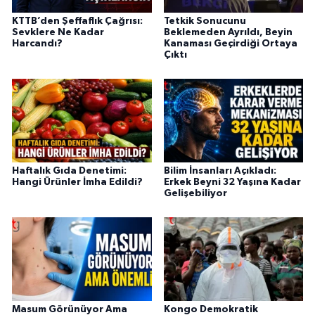
KTTB’den Şeffaflık Çağrısı:
Tetkik Sonucunu
Sevklere Ne Kadar
Beklemeden Ayrıldı, Beyin
Harcandı?
Kanaması Geçirdiği Ortaya
Çıktı
Haftalık Gıda Denetimi:
Bilim İnsanları Açıkladı:
Hangi Ürünler İmha Edildi?
Erkek Beyni 32 Yaşına Kadar
Gelişebiliyor
Masum Görünüyor Ama
Kongo Demokratik