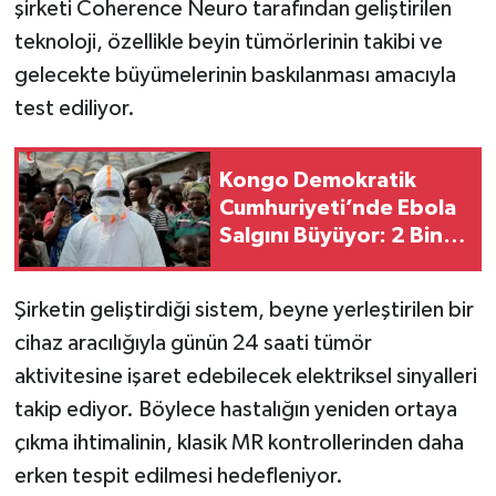
şirketi Coherence Neuro tarafından geliştirilen
teknoloji, özellikle beyin tümörlerinin takibi ve
gelecekte büyümelerinin baskılanması amacıyla
test ediliyor.
Kongo Demokratik
Cumhuriyeti’nde Ebola
Salgını Büyüyor: 2 Bin
124 Doğrulanmış Vaka
Şirketin geliştirdiği sistem, beyne yerleştirilen bir
cihaz aracılığıyla günün 24 saati tümör
aktivitesine işaret edebilecek elektriksel sinyalleri
takip ediyor. Böylece hastalığın yeniden ortaya
çıkma ihtimalinin, klasik MR kontrollerinden daha
erken tespit edilmesi hedefleniyor.