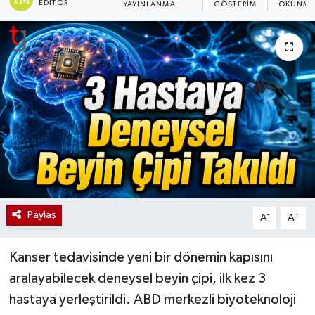
EDITÖR
YAYINLANMA
GÖSTERIM
OKUNMA 
Paylaş
-
+
A
A
Kanser tedavisinde yeni bir dönemin kapısını
aralayabilecek deneysel beyin çipi, ilk kez 3
hastaya yerleştirildi. ABD merkezli biyoteknoloji