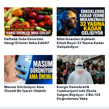
Haftalık Gıda Denetimi:
Bilim İnsanları Açıkladı:
Hangi Ürünler İmha Edildi?
Erkek Beyni 32 Yaşına Kadar
Gelişebiliyor
Masum Görünüyor Ama
Kongo Demokratik
Önemli Bir İşaret Olabilir
Cumhuriyeti’nde Ebola
Salgını Büyüyor: 2 Bin 124
Doğrulanmış Vaka