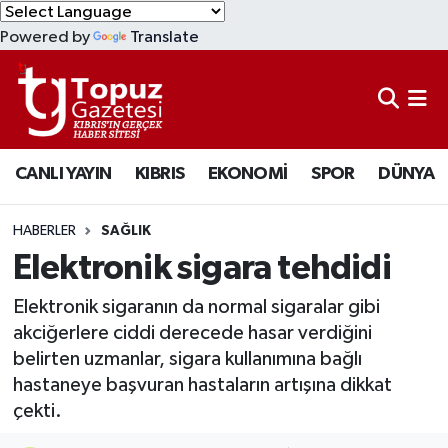
Powered by
Translate
KIBRIS
Lefkoşa Nöbetçi Eczaneler
DÜNYA
Lefkoşa Hava Durumu
CANLI YAYIN
KIBRIS
EKONOMİ
SPOR
DÜNYA
EKONOMİ
Lefkoşa Trafik Yoğunluk Haritası
MAGAZİN
Süper Lig Puan Durumu ve Fikstür
HABERLER
SAĞLIK
Elektronik sigara tehdidi
SAĞLIK
Tüm Manşetler
Elektronik sigaranın da normal sigaralar gibi
SPOR
Son Dakika Haberleri
akciğerlere ciddi derecede hasar verdiğini
belirten uzmanlar, sigara kullanımına bağlı
TEKNOLOJİ
Haber Arşivi
hastaneye başvuran hastaların artışına dikkat
çekti.
TÜRKİYE