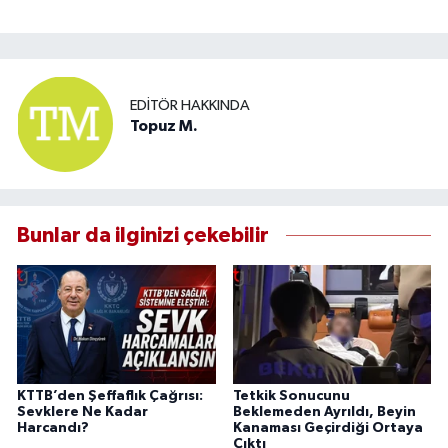
EDITÖR HAKKINDA
Topuz M.
Bunlar da ilginizi çekebilir
KTTB’den Şeffaflık Çağrısı:
Tetkik Sonucunu
Sevklere Ne Kadar
Beklemeden Ayrıldı, Beyin
Harcandı?
Kanaması Geçirdiği Ortaya
Çıktı