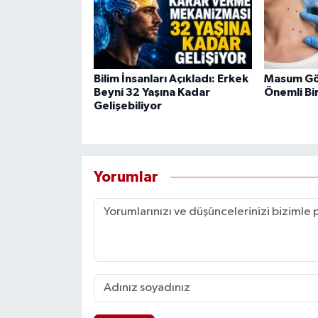
Bilim İnsanları Açıkladı: Erkek
Masum Gö
Beyni 32 Yaşına Kadar
Önemli Bir
Gelişebiliyor
Yorumlar