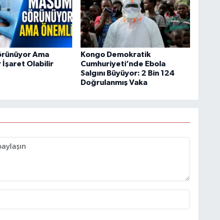
rünüyor Ama
Kongo Demokratik
 İşaret Olabilir
Cumhuriyeti’nde Ebola
Salgını Büyüyor: 2 Bin 124
Doğrulanmış Vaka