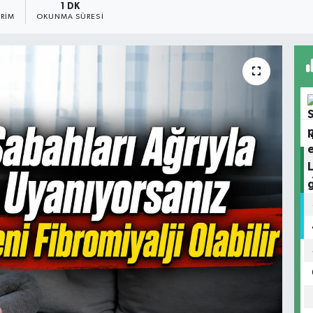
1 DK
RIM
OKUNMA SÜRESI