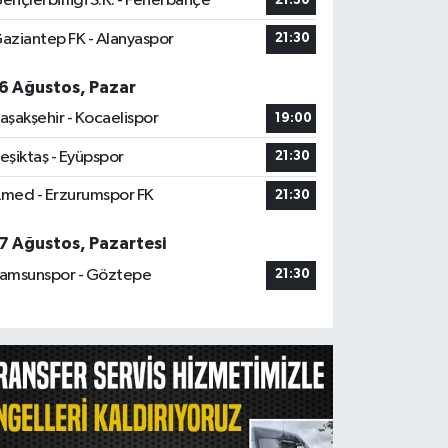
ençlerbirliği S.K. - Fenerbahçe
21:30
aziantep FK - Alanyaspor
21:30
6 Ağustos, Pazar
aşakşehir - Kocaelispor
19:00
eşiktaş - Eyüpspor
21:30
med - Erzurumspor FK
21:30
7 Ağustos, Pazartesi
amsunspor - Göztepe
21:30