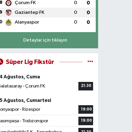
8
Çorum FK
0
0
9
Gaziantep FK
0
0
0
Alanyaspor
0
0
Detaylar için tıklayın
Süper Lig Fikstür
4 Ağustos, Cuma
alatasaray - Çorum FK
21:30
5 Ağustos, Cumartesi
onyaspor - Rizespor
19:00
asımpaşa - Trabzonspor
19:00