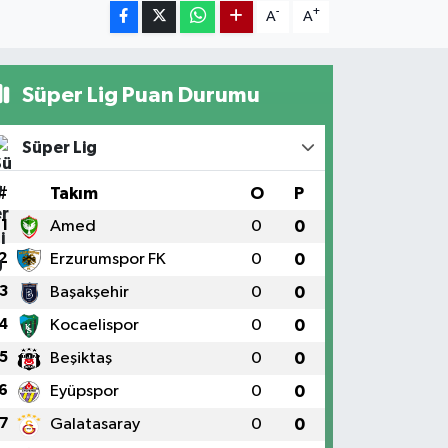
-
+
A
A
Süper Lig Puan Durumu
Süper Lig
#
Takım
O
P
1
Amed
0
0
2
Erzurumspor FK
0
0
3
Başakşehir
0
0
4
Kocaelispor
0
0
5
Beşiktaş
0
0
6
Eyüpspor
0
0
7
Galatasaray
0
0