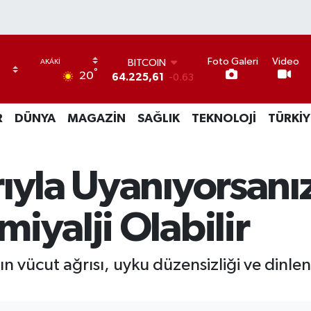
BITCOIN
Foto Galeri
Video
64.225,61
-0.63
°
20
DOLAR
47,7143
0.16
EURO
R
DÜNYA
MAGAZİN
SAĞLIK
TEKNOLOJİ
TÜRKİY
55,0317
-0.02
STERLİN
64,2463
0.07
GRAM ALTIN
ıyla Uyanıyorsanı
6574.81
1.44
BİST100
13.799
70
iyalji Olabilir
 vücut ağrısı, uyku düzensizliği ve dinlen