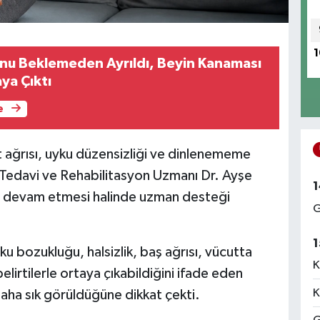
1
nu Beklemeden Ayrıldı, Beyin Kanaması
ya Çıktı
e
 ağrısı, uyku düzensizliği ve dinlenememe
Fizik Tedavi ve Rehabilitasyon Uzmanı Dr. Ayşe
1
re devam etmesi halinde uzman desteği
G
1
ku bozukluğu, halsizlik, baş ağrısı, vücutta
K
elirtilerle ortaya çıkabildiğini ifade eden
K
 daha sık görüldüğüne dikkat çekti.