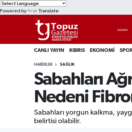
Powered by
Translate
KIBRIS
Lefkoşa Nöbetçi Eczaneler
DÜNYA
Lefkoşa Hava Durumu
CANLI YAYIN
KIBRIS
EKONOMİ
SPO
EKONOMİ
Lefkoşa Trafik Yoğunluk Haritası
HABERLER
SAĞLIK
MAGAZİN
Süper Lig Puan Durumu ve Fikstür
Sabahları Ağr
SAĞLIK
Tüm Manşetler
Nedeni Fibrom
SPOR
Son Dakika Haberleri
Sabahları yorgun kalkma, yaygın
TEKNOLOJİ
Haber Arşivi
belirtisi olabilir.
TÜRKİYE