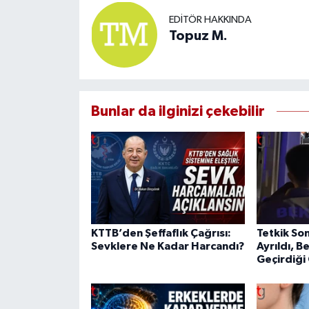
EDITÖR HAKKINDA
Topuz M.
Bunlar da ilginizi çekebilir
KTTB’den Şeffaflık Çağrısı:
Tetkik S
Sevklere Ne Kadar Harcandı?
Ayrıldı, B
Geçirdiği 