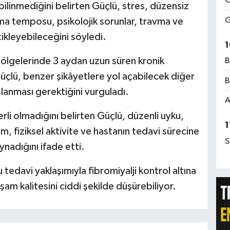
G
bilinmediğini belirten Güçlü, stres, düzensiz
G
ma temposu, psikolojik sorunlar, travma ve
tikleyebileceğini söyledi.
1
 bölgelerinde 3 aydan uzun süren kronik
B
çlü, benzer şikâyetlere yol açabilecek diğer
B
şlanması gerektiğini vurguladı.
A
erli olmadığını belirten Güçlü, düzenli uyku,
1
 fiziksel aktivite ve hastanın tedavi sürecine
S
ynadığını ifade etti.
edavi yaklaşımıyla fibromiyalji kontrol altına
aşam kalitesini ciddi şekilde düşürebiliyor.