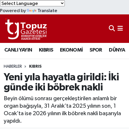
Powered by
Translate
KIBRIS
Lefkoşa Nöbetçi Eczaneler
DÜNYA
Lefkoşa Hava Durumu
CANLI YAYIN
KIBRIS
EKONOMİ
SPOR
DÜNYA
EKONOMİ
Lefkoşa Trafik Yoğunluk Haritası
MAGAZİN
Süper Lig Puan Durumu ve Fikstür
HABERLER
KIBRIS
Yeni yıla hayatla girildi: İki
SAĞLIK
Tüm Manşetler
günde iki böbrek nakli
SPOR
Son Dakika Haberleri
Beyin ölümü sonrası gerçekleştirilen anlamlı bir
organ bağışıyla, 31 Aralık’ta 2025 yılının son, 1
TEKNOLOJİ
Haber Arşivi
Ocak’ta ise 2026 yılının ilk böbrek nakli başarıyla
yapıldı.
TÜRKİYE