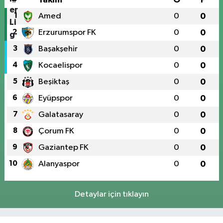
1
Amed
0
0
2
Erzurumspor FK
0
0
3
Başakşehir
0
0
4
Kocaelispor
0
0
5
Beşiktaş
0
0
6
Eyüpspor
0
0
7
Galatasaray
0
0
8
Çorum FK
0
0
9
Gaziantep FK
0
0
10
Alanyaspor
0
0
Detaylar için tıklayın