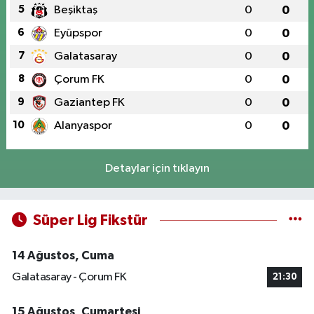
5
Beşiktaş
0
0
6
Eyüpspor
0
0
7
Galatasaray
0
0
8
Çorum FK
0
0
9
Gaziantep FK
0
0
10
Alanyaspor
0
0
Detaylar için tıklayın
Süper Lig Fikstür
14 Ağustos, Cuma
Galatasaray - Çorum FK
21:30
15 Ağustos, Cumartesi