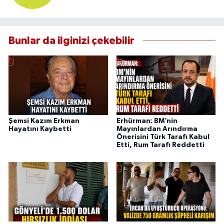
Bunlar da ilginizi çekebilir
Şemsi Kazım Erkman
Erhürman: BM’nin
Hayatını Kaybetti
Mayınlardan Arındırma
Önerisini Türk Tarafı Kabul
Etti, Rum Tarafı Reddetti