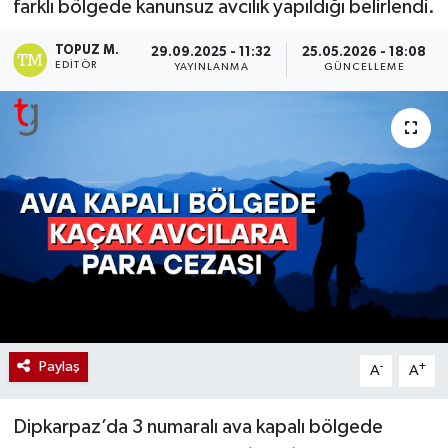
farklı bölgede kanunsuz avcılık yapıldığı belirlendi.
TOPUZ M.
29.09.2025 - 11:32
25.05.2026 - 18:08
EDITÖR
YAYINLANMA
GÜNCELLEME
Paylaş
-
+
A
A
Dipkarpaz’da 3 numaralı ava kapalı bölgede