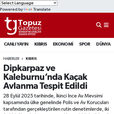
Powered by
Translate
KIBRIS
Lefkoşa Nöbetçi Eczaneler
DÜNYA
Lefkoşa Hava Durumu
CANLI YAYIN
KIBRIS
EKONOMİ
SPOR
DÜNYA
EKONOMİ
Lefkoşa Trafik Yoğunluk Haritası
MAGAZİN
Süper Lig Puan Durumu ve Fikstür
HABERLER
KIBRIS
Dipkarpaz ve
SAĞLIK
Tüm Manşetler
Kaleburnu’nda Kaçak
Avlanma Tespit Edildi
SPOR
Son Dakika Haberleri
28 Eylül 2025 tarihinde, İkinci İnce Av Mevsimi
TEKNOLOJİ
Haber Arşivi
kapsamında ülke genelinde Polis ve Av Korucuları
tarafından gerçekleştirilen rutin denetimlerde, iki
TÜRKİYE