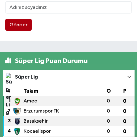
Gönder
Süper Lig Puan Durumu
Süper Lig
#
Takım
O
P
1
Amed
0
0
2
Erzurumspor FK
0
0
3
Başakşehir
0
0
4
Kocaelispor
0
0