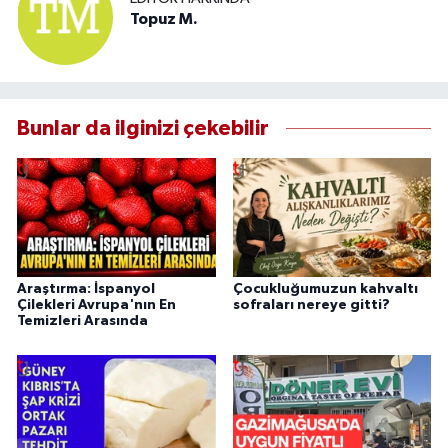
Topuz M.
Bunlar da ilginizi çekebilir
Araştırma: İspanyol
Çocukluğumuzun kahvaltı
Çilekleri Avrupa'nın En
sofraları nereye gitti?
Temizleri Arasında