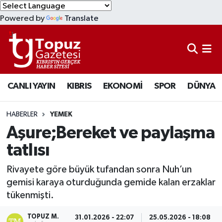
Powered by
Translate
KIBRIS
Lefkoşa Nöbetçi Eczaneler
DÜNYA
Lefkoşa Hava Durumu
CANLI YAYIN
KIBRIS
EKONOMİ
SPOR
DÜNYA
EKONOMİ
Lefkoşa Trafik Yoğunluk Haritası
MAGAZİN
Süper Lig Puan Durumu ve Fikstür
HABERLER
YEMEK
Aşure;Bereket ve paylaşma
SAĞLIK
Tüm Manşetler
tatlısı
SPOR
Son Dakika Haberleri
Rivayete göre büyük tufandan sonra Nuh’un
gemisi karaya oturduğunda gemide kalan erzaklar
TEKNOLOJİ
Haber Arşivi
tükenmişti.
TÜRKİYE
TOPUZ M.
31.01.2026 - 22:07
25.05.2026 - 18:08