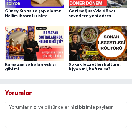
Güney Kıbrıs’ta şap alarmı:
Gazimağusa’da döner
Hellim ihracatı riskte
severlere yeni adres
Ramazan sofraları eskisi
Sokak lezzetleri kültürü:
gibi mi
hijyen mi, hafıza mı?
Yorumlar