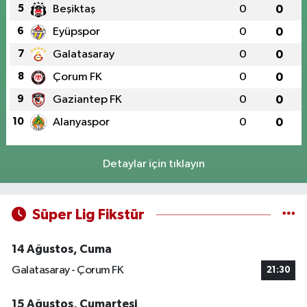
5
Beşiktaş
0
0
6
Eyüpspor
0
0
7
Galatasaray
0
0
8
Çorum FK
0
0
9
Gaziantep FK
0
0
10
Alanyaspor
0
0
Detaylar için tıklayın
Süper Lig Fikstür
14 Ağustos, Cuma
Galatasaray - Çorum FK
21:30
15 Ağustos, Cumartesi