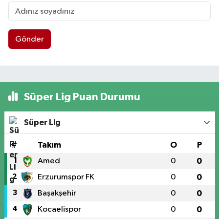
Gönder
Süper Lig Puan Durumu
Süper Lig
#
Takım
O
P
1
Amed
0
0
2
Erzurumspor FK
0
0
3
Başakşehir
0
0
4
Kocaelispor
0
0