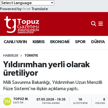
Powered by
Translate
KIBRIS
Lefkoşa Nöbetçi Eczaneler
DÜNYA
Lefkoşa Hava Durumu
CANLI YAYIN
KIBRIS
EKONOMİ
SPOR
DÜNYA
EKONOMİ
Lefkoşa Trafik Yoğunluk Haritası
MAGAZİN
Süper Lig Puan Durumu ve Fikstür
HABERLER
TÜRKİYE
Yıldırımhan yerli olarak
SAĞLIK
Tüm Manşetler
üretiliyor
SPOR
Son Dakika Haberleri
Milli Savunma Bakanlığı, Yıldırımhan Uzun Menzilli
Füze Sistemi'ne ilişkin açıklama yaptı.
TEKNOLOJİ
Haber Arşivi
TOPUZ M.
07.05.2026 - 19:35
16
8 
EDITÖR
YAYINLANMA
GÖSTERIM
OKUNMA 
TÜRKİYE