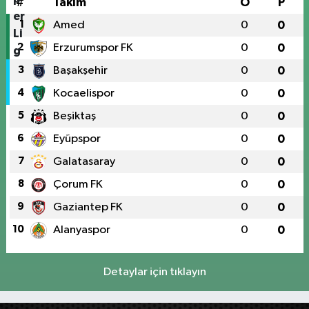
#
Takım
O
P
1
Amed
0
0
2
Erzurumspor FK
0
0
3
Başakşehir
0
0
4
Kocaelispor
0
0
5
Beşiktaş
0
0
6
Eyüpspor
0
0
7
Galatasaray
0
0
8
Çorum FK
0
0
9
Gaziantep FK
0
0
10
Alanyaspor
0
0
Detaylar için tıklayın