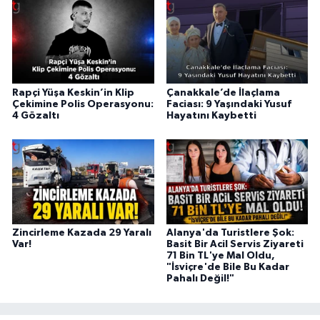
Rapçi Yüşa Keskin’in Klip
Çanakkale’de İlaçlama
Çekimine Polis Operasyonu:
Faciası: 9 Yaşındaki Yusuf
4 Gözaltı
Hayatını Kaybetti
Zincirleme Kazada 29 Yaralı
Alanya'da Turistlere Şok:
Var!
Basit Bir Acil Servis Ziyareti
71 Bin TL'ye Mal Oldu,
"İsviçre'de Bile Bu Kadar
Pahalı Değil!"