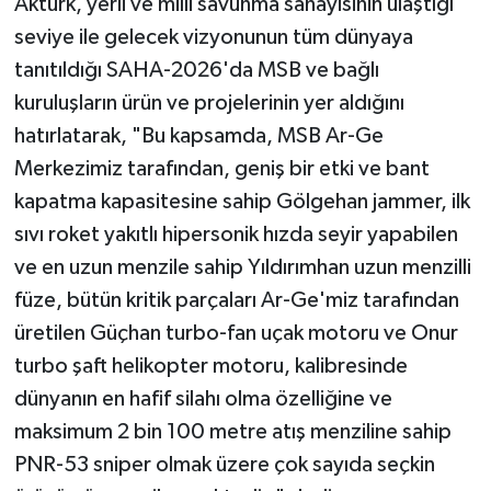
Aktürk, yerli ve milli savunma sanayisinin ulaştığı
seviye ile gelecek vizyonunun tüm dünyaya
tanıtıldığı SAHA-2026'da MSB ve bağlı
kuruluşların ürün ve projelerinin yer aldığını
hatırlatarak, "Bu kapsamda, MSB Ar-Ge
Merkezimiz tarafından, geniş bir etki ve bant
kapatma kapasitesine sahip Gölgehan jammer, ilk
sıvı roket yakıtlı hipersonik hızda seyir yapabilen
ve en uzun menzile sahip Yıldırımhan uzun menzilli
füze, bütün kritik parçaları Ar-Ge'miz tarafından
üretilen Güçhan turbo-fan uçak motoru ve Onur
turbo şaft helikopter motoru, kalibresinde
dünyanın en hafif silahı olma özelliğine ve
maksimum 2 bin 100 metre atış menziline sahip
PNR-53 sniper olmak üzere çok sayıda seçkin