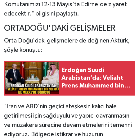
Komutanımızı 12-13 Mayıs'ta Edirne'de ziyaret
edecektir." bilgisini paylaştı.
ORTADOĞU'DAKİ GELİŞMELER
Orta Doğu'daki gelişmelere de değinen Aktürk,
şöyle konuştu:
Erdoğan Suudi
Arabistan’da: Veliaht
Prens Muhammed bin
Selman ile Mekke’de
Görüştü
"İran ve ABD'nin geçici ateşkesin kalıcı hale
getirilmesi için sağduyulu ve yapıcı davranmasını
ve müzakere sürecine devam etmelerini temenni
ediyoruz. Bölgede istikrar ve huzurun