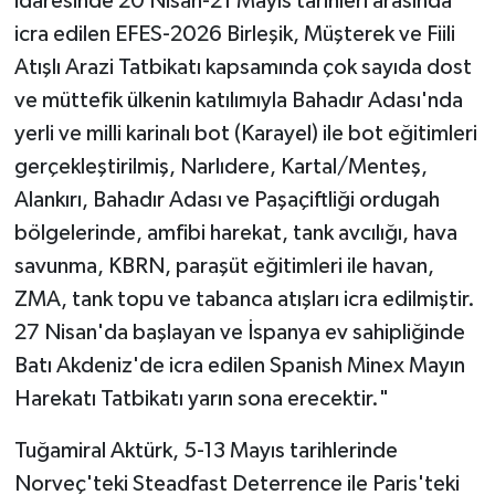
idaresinde 20 Nisan-21 Mayıs tarihleri arasında
icra edilen EFES-2026 Birleşik, Müşterek ve Fiili
Atışlı Arazi Tatbikatı kapsamında çok sayıda dost
ve müttefik ülkenin katılımıyla Bahadır Adası'nda
yerli ve milli karinalı bot (Karayel) ile bot eğitimleri
gerçekleştirilmiş, Narlıdere, Kartal/Menteş,
Alankırı, Bahadır Adası ve Paşaçiftliği ordugah
bölgelerinde, amfibi harekat, tank avcılığı, hava
savunma, KBRN, paraşüt eğitimleri ile havan,
ZMA, tank topu ve tabanca atışları icra edilmiştir.
27 Nisan'da başlayan ve İspanya ev sahipliğinde
Batı Akdeniz'de icra edilen Spanish Minex Mayın
Harekatı Tatbikatı yarın sona erecektir."
Tuğamiral Aktürk, 5-13 Mayıs tarihlerinde
Norveç'teki Steadfast Deterrence ile Paris'teki