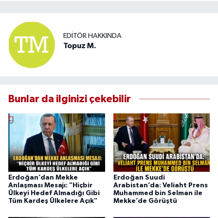
EDITÖR HAKKINDA
Topuz M.
Bunlar da ilginizi çekebilir
Erdoğan’dan Mekke
Erdoğan Suudi
Anlaşması Mesajı: "Hiçbir
Arabistan’da: Veliaht Prens
Ülkeyi Hedef Almadığı Gibi
Muhammed bin Selman ile
Tüm Kardeş Ülkelere Açık"
Mekke’de Görüştü