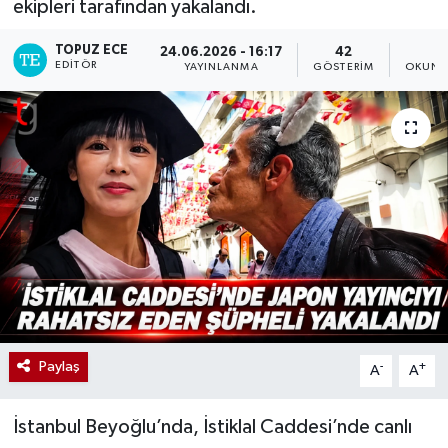
ekipleri tarafından yakalandı.
TOPUZ ECE
24.06.2026 - 16:17
42
2
EDITÖR
YAYINLANMA
GÖSTERIM
OKUNM
Paylaş
-
+
A
A
İstanbul Beyoğlu’nda, İstiklal Caddesi’nde canlı