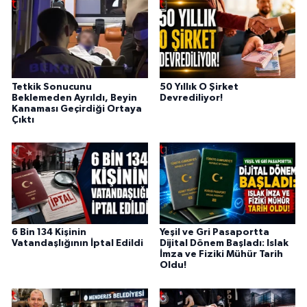
Tetkik Sonucunu
50 Yıllık O Şirket
Beklemeden Ayrıldı, Beyin
Devrediliyor!
Kanaması Geçirdiği Ortaya
Çıktı
6 Bin 134 Kişinin
Yeşil ve Gri Pasaportta
Vatandaşlığının İptal Edildi
Dijital Dönem Başladı: Islak
İmza ve Fiziki Mühür Tarih
Oldu!