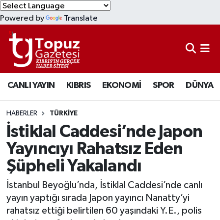
Powered by
Translate
KIBRIS
Lefkoşa Nöbetçi Eczaneler
DÜNYA
Lefkoşa Hava Durumu
CANLI YAYIN
KIBRIS
EKONOMİ
SPOR
DÜNYA
EKONOMİ
Lefkoşa Trafik Yoğunluk Haritası
MAGAZİN
Süper Lig Puan Durumu ve Fikstür
HABERLER
TÜRKİYE
İstiklal Caddesi’nde Japon
SAĞLIK
Tüm Manşetler
Yayıncıyı Rahatsız Eden
Şüpheli Yakalandı
SPOR
Son Dakika Haberleri
İstanbul Beyoğlu’nda, İstiklal Caddesi’nde canlı
TEKNOLOJİ
Haber Arşivi
yayın yaptığı sırada Japon yayıncı Nanatty’yi
rahatsız ettiği belirtilen 60 yaşındaki Y.E., polis
TÜRKİYE