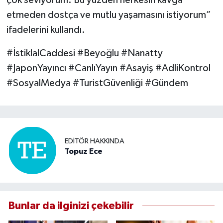
çok seviyorum. Bu yüzden herkesin kavga
etmeden dostça ve mutlu yaşamasını istiyorum”
ifadelerini kullandı.
#İstiklalCaddesi #Beyoğlu #Nanatty
#JaponYayıncı #CanlıYayın #Asayiş #AdliKontrol
#SosyalMedya #TuristGüvenliği #Gündem
EDITÖR HAKKINDA
Topuz Ece
Bunlar da ilginizi çekebilir