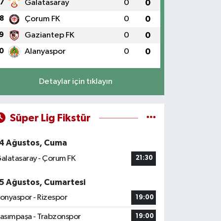
7
Galatasaray
0
0
8
Çorum FK
0
0
9
Gaziantep FK
0
0
0
Alanyaspor
0
0
Detaylar için tıklayın
Süper Lig Fikstür
4 Ağustos, Cuma
alatasaray - Çorum FK
21:30
5 Ağustos, Cumartesi
onyaspor - Rizespor
19:00
asımpaşa - Trabzonspor
19:00