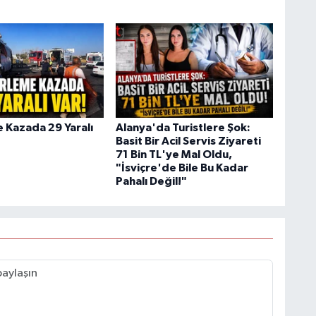
e Kazada 29 Yaralı
Alanya'da Turistlere Şok:
Basit Bir Acil Servis Ziyareti
71 Bin TL'ye Mal Oldu,
"İsviçre'de Bile Bu Kadar
Pahalı Değil!"