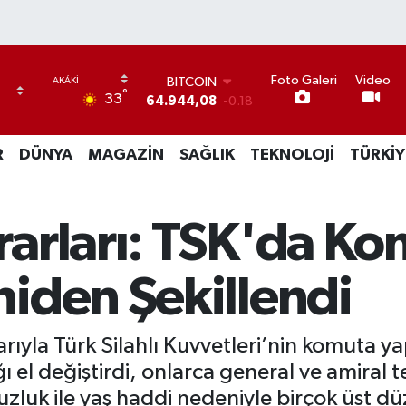
BITCOIN
Foto Galeri
Video
°
33
64.944,08
-0.18
DOLAR
47,7436
0.18
R
DÜNYA
MAGAZİN
SAĞLIK
TEKNOLOJİ
TÜRKİY
EURO
55,2510
0.32
STERLİN
64,4811
0.38
arları: TSK'da Ko
GRAM ALTIN
6660.55
0.03
BİST100
iden Şekillendi
13.779
-14
rıyla Türk Silahlı Kuvvetleri’nin komuta ya
el değiştirdi, onlarca general ve amiral ter
uzluk ile yaş haddi nedeniyle birçok üst dü