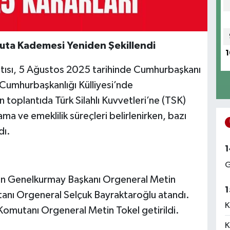
uta Kademesi Yeniden Şekillendi
1
tısı, 5 Ağustos 2025 tarihinde Cumhurbaşkanı
Cumhurbaşkanlığı Külliyesi’nde
en toplantıda Türk Silahlı Kuvvetleri’ne (TSK)
tama ve emeklilik süreçleri belirlenirken, bazı
dı.
1
G
lan Genelkurmay Başkanı Orgeneral Metin
1
tanı Orgeneral Selçuk Bayraktaroğlu atandı.
K
Komutanı Orgeneral Metin Tokel getirildi.
K