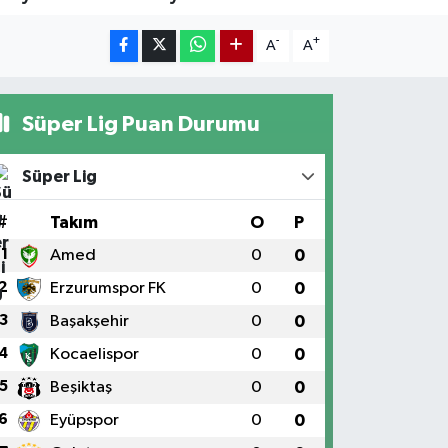
-
+
A
A
Süper Lig Puan Durumu
Süper Lig
#
Takım
O
P
1
Amed
0
0
2
Erzurumspor FK
0
0
3
Başakşehir
0
0
4
Kocaelispor
0
0
5
Beşiktaş
0
0
6
Eyüpspor
0
0