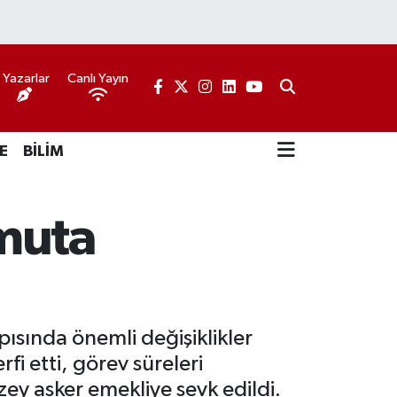
Yazarlar
Canlı Yayın
E
BİLİM
muta
pısında önemli değişiklikler
fi etti, görev süreleri
zey asker emekliye sevk edildi.