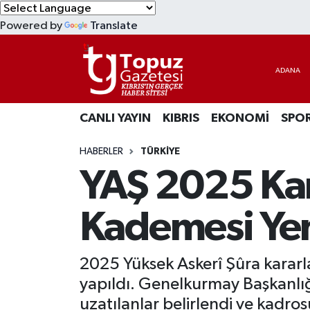
Powered by
Translate
KIBRIS
Lefkoşa Nöbetçi Eczaneler
DÜNYA
Lefkoşa Hava Durumu
CANLI YAYIN
KIBRIS
EKONOMİ
SPO
EKONOMİ
Lefkoşa Trafik Yoğunluk Haritası
HABERLER
TÜRKİYE
MAGAZİN
Süper Lig Puan Durumu ve Fikstür
YAŞ 2025 Kar
SAĞLIK
Tüm Manşetler
Kademesi Yen
SPOR
Son Dakika Haberleri
2025 Yüksek Askerî Şûra kararla
TEKNOLOJİ
Haber Arşivi
yapıldı. Genelkurmay Başkanlığı 
TÜRKİYE
uzatılanlar belirlendi ve kadros