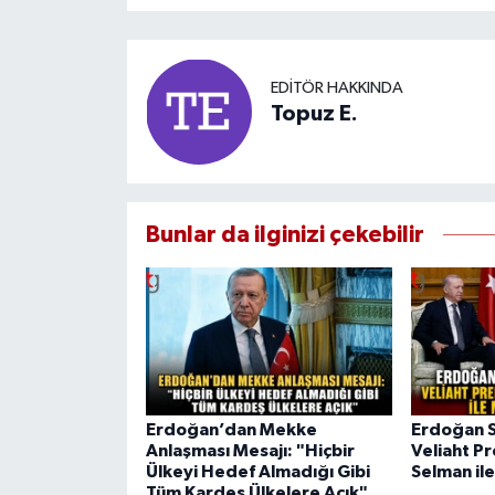
EDITÖR HAKKINDA
Topuz E.
Bunlar da ilginizi çekebilir
Erdoğan’dan Mekke
Erdoğan S
Anlaşması Mesajı: "Hiçbir
Veliaht P
Ülkeyi Hedef Almadığı Gibi
Selman il
Tüm Kardeş Ülkelere Açık"