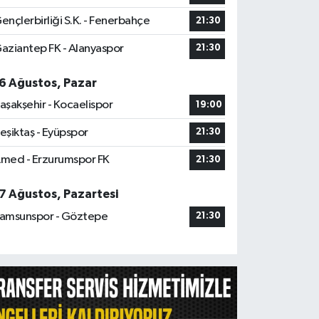
ençlerbirliği S.K. - Fenerbahçe
21:30
aziantep FK - Alanyaspor
21:30
6 Ağustos, Pazar
aşakşehir - Kocaelispor
19:00
eşiktaş - Eyüpspor
21:30
med - Erzurumspor FK
21:30
7 Ağustos, Pazartesi
amsunspor - Göztepe
21:30