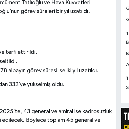
rcüment Tatlıoğlu ve Hava Kuvvetleri
G
u’nun görev süreleri bir yıl uzatıldı.
G
1
B
 terfi ettirildi.
B
eltildi.
A
78 albayın görev süresi ise iki yıl uzatıldı.
1
’dan 332’ye yükselmiş oldu.
S
l 2025’te, 43 general ve amiral ise kadrosuzluk
 edilecek. Böylece toplam 45 general ve