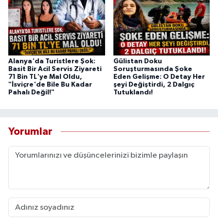
Alanya'da Turistlere Şok:
Gülistan Doku
Basit Bir Acil Servis Ziyareti
Soruşturmasında Şoke
71 Bin TL'ye Mal Oldu,
Eden Gelişme: O Detay Her
"İsviçre'de Bile Bu Kadar
şeyi Değiştirdi, 2 Dalgıç
Pahalı Değil!"
Tutuklandı!
Yorumlar