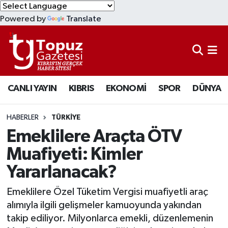
Powered by
Translate
KIBRIS
Lefkoşa Nöbetçi Eczaneler
DÜNYA
Lefkoşa Hava Durumu
CANLI YAYIN
KIBRIS
EKONOMİ
SPOR
DÜNYA
EKONOMİ
Lefkoşa Trafik Yoğunluk Haritası
MAGAZİN
Süper Lig Puan Durumu ve Fikstür
HABERLER
TÜRKİYE
Emeklilere Araçta ÖTV
SAĞLIK
Tüm Manşetler
Muafiyeti: Kimler
Yararlanacak?
SPOR
Son Dakika Haberleri
Emeklilere Özel Tüketim Vergisi muafiyetli araç
TEKNOLOJİ
Haber Arşivi
alımıyla ilgili gelişmeler kamuoyunda yakından
takip ediliyor. Milyonlarca emekli, düzenlemenin
TÜRKİYE