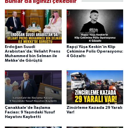
Bunlar da ilginizi çekebilir
Erdoğan Suudi
Rapçi Yüşa Keskin’in Klip
Arabistan’da: Veliaht Prens
Çekimine Polis Operasyonu:
Muhammed bin Selman ile
4 Gözaltı
Mekke’de Görüştü
Çanakkale’de İlaçlama
Zincirleme Kazada 29 Yaralı
Faciası: 9 Yaşındaki Yusuf
Var!
Hayatını Kaybetti