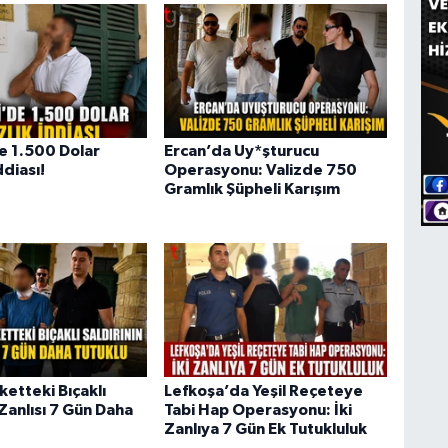
e 1.500 Dolar
Ercan’da Uy*şturucu
ddiası!
Operasyonu: Valizde 750
Gramlık Şüpheli Karışım
etteki Bıçaklı
Lefkoşa’da Yeşil Reçeteye
 Zanlısı 7 Gün Daha
Tabi Hap Operasyonu: İki
Zanlıya 7 Gün Ek Tutukluluk