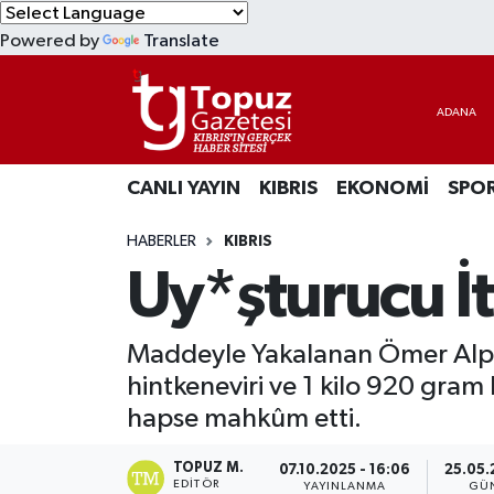
Powered by
Translate
KIBRIS
Lefkoşa Nöbetçi Eczaneler
DÜNYA
Lefkoşa Hava Durumu
CANLI YAYIN
KIBRIS
EKONOMİ
SPO
EKONOMİ
Lefkoşa Trafik Yoğunluk Haritası
HABERLER
KIBRIS
MAGAZİN
Süper Lig Puan Durumu ve Fikstür
Uy*şturucu İt
SAĞLIK
Tüm Manşetler
Maddeyle Yakalanan Ömer Alpay
SPOR
Son Dakika Haberleri
hintkeneviri ve 1 kilo 920 gram
hapse mahkûm etti.
TEKNOLOJİ
Haber Arşivi
TOPUZ M.
07.10.2025 - 16:06
25.05.
TÜRKİYE
EDITÖR
YAYINLANMA
GÜ