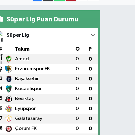
Süper Lig Puan Durumu
Süper Lig
#
Takım
O
P
1
Amed
0
0
2
Erzurumspor FK
0
0
3
Başakşehir
0
0
4
Kocaelispor
0
0
5
Beşiktaş
0
0
6
Eyüpspor
0
0
7
Galatasaray
0
0
8
Çorum FK
0
0