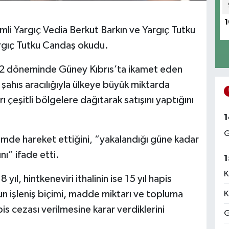
1
mli Yargıç Vedia Berkut Barkın ve Yargıç Tutku
argıç Tutku Candaş okudu.
 döneminde Güney Kıbrıs’ta ikamet eden
 şahıs aracılığıyla ülkeye büyük miktarda
ı çeşitli bölgelere dağıtarak satışını yaptığını
1
G
çimde hareket ettiğini, “yakalandığı güne kadar
nı” ifade etti.
1
K
8 yıl, hintkeneviri ithalinin ise 15 yıl hapis
n işleniş biçimi, madde miktarı ve topluma
K
pis cezası verilmesine karar verdiklerini
G