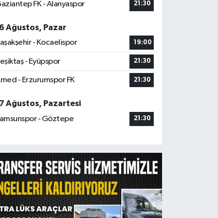
aziantep FK - Alanyaspor
21:30
6 Ağustos, Pazar
aşakşehir - Kocaelispor
19:00
eşiktaş - Eyüpspor
21:30
med - Erzurumspor FK
21:30
7 Ağustos, Pazartesi
amsunspor - Göztepe
21:30