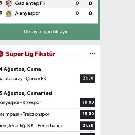
9
Gaziantep FK
0
0
0
Alanyaspor
0
0
Detaylar için tıklayın
Süper Lig Fikstür
4 Ağustos, Cuma
alatasaray - Çorum FK
21:30
5 Ağustos, Cumartesi
onyaspor - Rizespor
19:00
asımpaşa - Trabzonspor
19:00
ençlerbirliği S.K. - Fenerbahçe
21:30