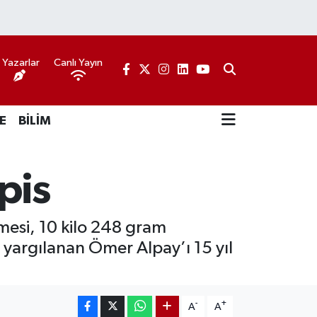
Yazarlar
Canlı Yayın
E
BİLİM
pis
esi, 10 kilo 248 gram
n yargılanan Ömer Alpay’ı 15 yıl
-
+
A
A