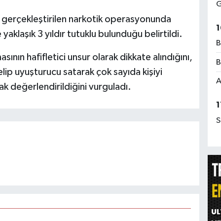
G
gerçekleştirilen narkotik operasyonunda
1
aklaşık 3 yıldır tutuklu bulunduğu belirtildi.
B
ının hafifletici unsur olarak dikkate alındığını,
B
ip uyuşturucu satarak çok sayıda kişiyi
A
rak değerlendirildiğini vurguladı.
1
S