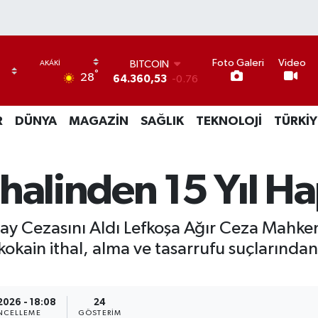
Foto Galeri
Video
BITCOIN
°
28
64.360,53
-0.76
DOLAR
47,7069
0.17
R
DÜNYA
MAGAZİN
SAĞLIK
TEKNOLOJİ
TÜRKİY
EURO
55,0265
0.01
STERLİN
64,1897
0.02
halinden 15 Yıl Ha
GRAM ALTIN
6618.49
2.12
BİST100
 Cezasını Aldı Lefkoşa Ağır Ceza Mahkem
13.887
64
 kokain ithal, alma ve tasarrufu suçlarında
2026 - 18:08
24
NCELLEME
GÖSTERIM