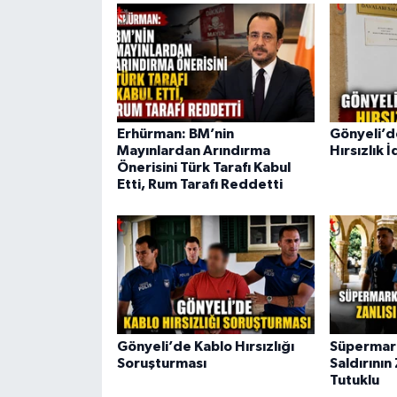
Erhürman: BM’nin
Gönyeli’d
Mayınlardan Arındırma
Hırsızlık İ
Önerisini Türk Tarafı Kabul
Etti, Rum Tarafı Reddetti
Gönyeli’de Kablo Hırsızlığı
Süpermark
Soruşturması
Saldırının
Tutuklu