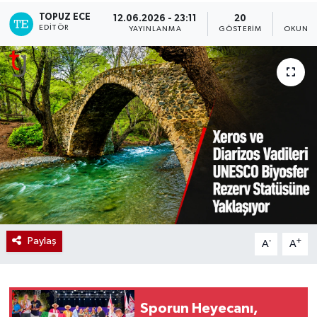
TOPUZ ECE
12.06.2026 - 23:11
20
2
EDITÖR
YAYINLANMA
GÖSTERIM
OKUNMA
Paylaş
-
+
A
A
Sporun Heyecanı,