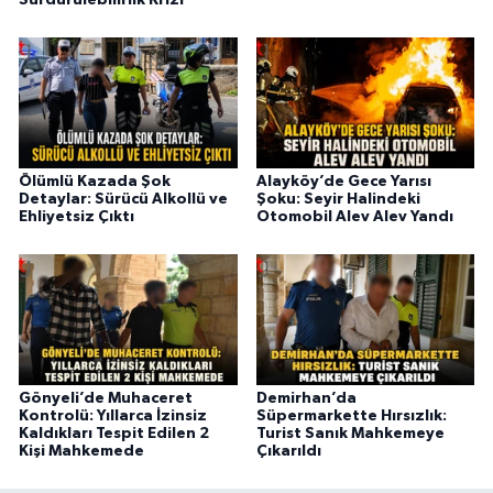
Sürdürülebilirlik Krizi
Ölümlü Kazada Şok
Alayköy’de Gece Yarısı
Detaylar: Sürücü Alkollü ve
Şoku: Seyir Halindeki
Ehliyetsiz Çıktı
Otomobil Alev Alev Yandı
Gönyeli’de Muhaceret
Demirhan’da
Kontrolü: Yıllarca İzinsiz
Süpermarkette Hırsızlık:
Kaldıkları Tespit Edilen 2
Turist Sanık Mahkemeye
Kişi Mahkemede
Çıkarıldı