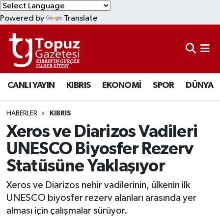
Powered by
Translate
KIBRIS
Lefkoşa Nöbetçi Eczaneler
DÜNYA
Lefkoşa Hava Durumu
CANLI YAYIN
KIBRIS
EKONOMİ
SPOR
DÜNYA
EKONOMİ
Lefkoşa Trafik Yoğunluk Haritası
MAGAZİN
Süper Lig Puan Durumu ve Fikstür
HABERLER
KIBRIS
Xeros ve Diarizos Vadileri
SAĞLIK
Tüm Manşetler
UNESCO Biyosfer Rezerv
Statüsüne Yaklaşıyor
SPOR
Son Dakika Haberleri
Xeros ve Diarizos nehir vadilerinin, ülkenin ilk
TEKNOLOJİ
Haber Arşivi
UNESCO biyosfer rezerv alanları arasında yer
alması için çalışmalar sürüyor.
TÜRKİYE