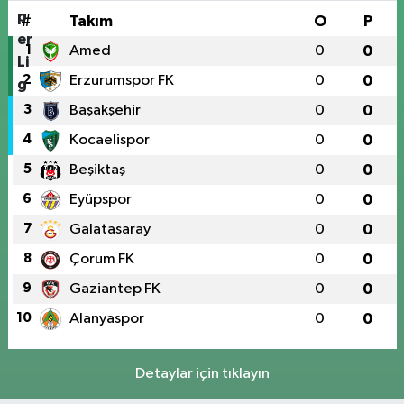
#
Takım
O
P
1
Amed
0
0
2
Erzurumspor FK
0
0
3
Başakşehir
0
0
4
Kocaelispor
0
0
5
Beşiktaş
0
0
6
Eyüpspor
0
0
7
Galatasaray
0
0
8
Çorum FK
0
0
9
Gaziantep FK
0
0
10
Alanyaspor
0
0
Detaylar için tıklayın