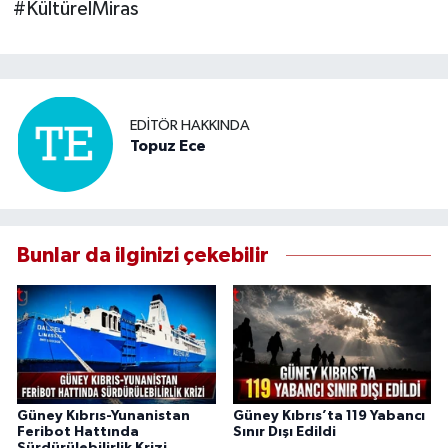
#KültürelMiras
EDITÖR HAKKINDA
Topuz Ece
Bunlar da ilginizi çekebilir
Güney Kıbrıs-Yunanistan
Güney Kıbrıs’ta 119 Yabancı
Feribot Hattında
Sınır Dışı Edildi